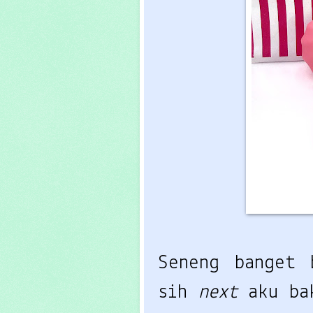
Seneng banget
sih
next
aku ba