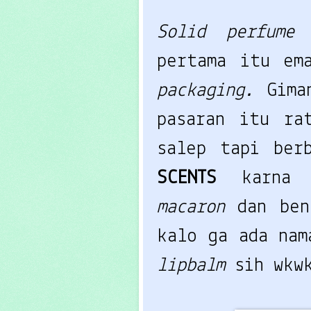
Solid perfum
pertama itu em
packaging.
Gima
pasaran itu ra
salep tapi ber
SCENTS
karna 
macaron
dan be
kalo ga ada na
lipbalm
sih wkw