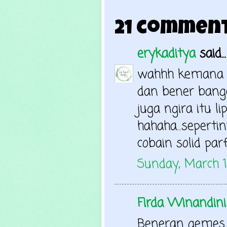
21 comment
erykaditya
said...
wahhh kemana a
dan bener bange
juga ngira itu 
hahaha...sepert
cobain solid par
Sunday, March 
Firda Winandini
Beneran gemes 