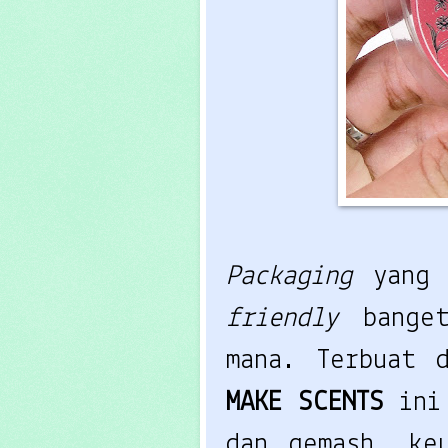
Packaging
yan
friendly
bange
mana. Terbuat
MAKE SCENTS
ini 
dan gemash, ke