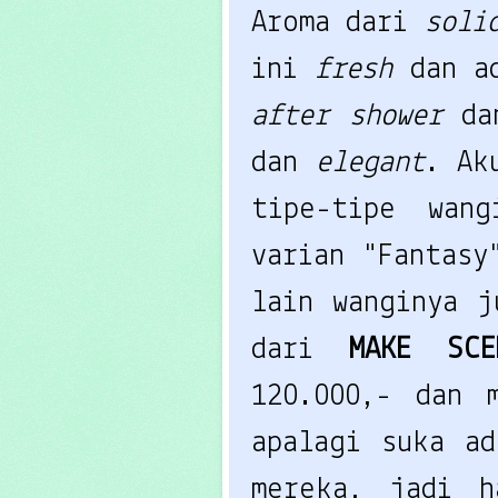
Aroma dari
soli
ini
fresh
dan 
after shower
d
dan
elegant
. Ak
tipe-tipe wan
varian "Fantasy
lain wanginya j
dari
MAKE SC
120.000,- dan 
apalagi suka a
mereka, jadi h