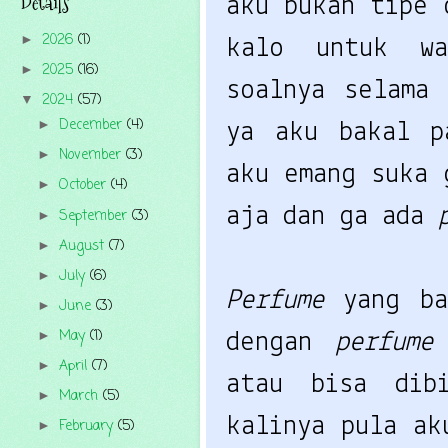
Details
aku bukan tipe
2026
(1)
►
kalo untuk wa
2025
(16)
►
soalnya selama
2024
(57)
▼
December
(4)
►
ya aku bakal 
November
(3)
►
aku emang suka 
October
(4)
►
aja dan ga ada
September
(3)
►
August
(7)
►
July
(6)
►
Perfume
yang b
June
(3)
►
May
(1)
►
dengan
perfum
April
(7)
►
atau bisa di
March
(5)
►
kalinya pula a
February
(5)
►