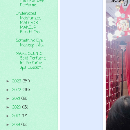
the First Ever
Perfume...
Underrated
Moisturizer,
MAD FOR
MAKEUP
Kimchi Cool...
Somethinc Eye
Makeup Haul
MAKE SCENTS
Solid Perfume,
Ini Perfume
apa Lipbalm...
2023
(64)
►
2022
(46)
►
2021
(18)
►
2020
(13)
►
2019
(17)
►
2018
(15)
►