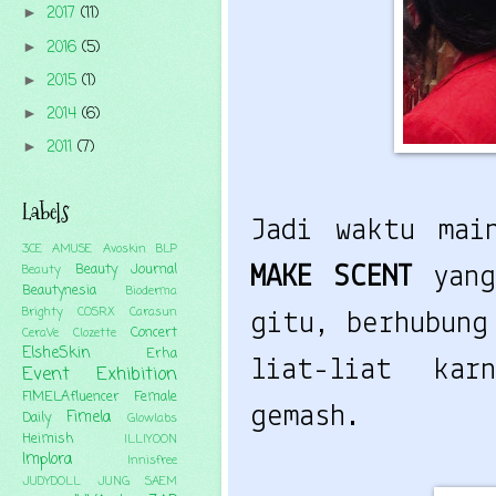
2017
(11)
►
2016
(5)
►
2015
(1)
►
2014
(6)
►
2011
(7)
►
Labels
Jadi waktu ma
3CE
AMUSE
Avoskin
BLP
Beauty Journal
Beauty
MAKE SCENT
yan
Beautynesia
Bioderma
Brighty
COSRX
Carasun
gitu, berhubung
Concert
CeraVe
Clozette
ElsheSkin
Erha
liat-liat ka
Event
Exhibition
FIMELAfluencer
Female
gemash.
Fimela
Daily
Glowlabs
Heimish
ILLIYOON
Implora
Innisfree
JUDYDOLL
JUNG SAEM