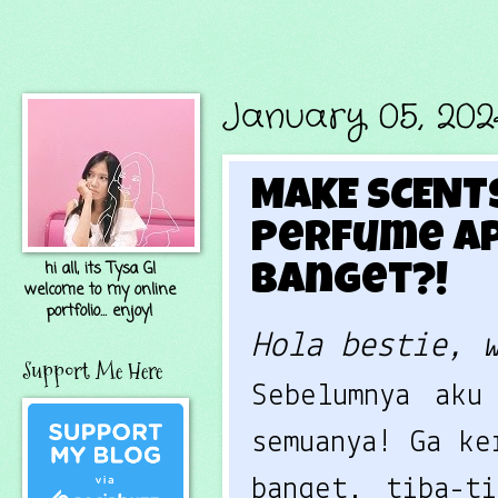
January 05, 20
MAKE SCENTS
Perfume ap
hi all, its Tysa G!
Banget?!
welcome to my online
portfolio... enjoy!
Hola bestie, 
Support Me Here
Sebelumnya aku
semuanya! Ga ke
banget, tiba-t