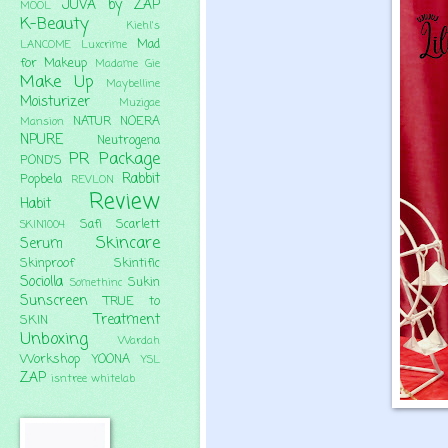
JUVA by ZAP
MOOL
K-Beauty
Kiehl's
Mad
LANCOME
Luxcrime
for Makeup
Madame Gie
Make Up
Maybelline
Moisturizer
Muzigae
NATUR
NOERA
Mansion
NPURE
Neutrogena
PR Package
POND'S
Rabbit
Popbela
REVLON
Review
Habit
Safi
Scarlett
SKIN1004
Skincare
Serum
Skinproof
Skintific
Sociolla
Sukin
Somethinc
Sunscreen
TRUE to
Treatment
SKIN
Unboxing
Wardah
Workshop
YOONA
YSL
ZAP
isntree
whitelab