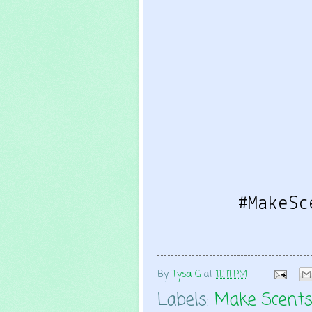
#MakeSc
By
Tysa G
at
11:41 PM
Labels:
Make Scent