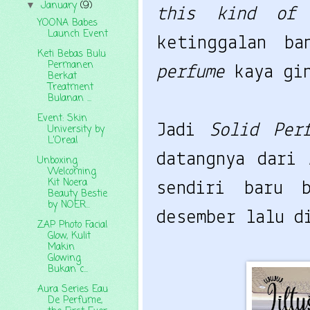
January
(9)
▼
this kind of
YOONA Babes
Launch Event
ketinggalan ba
Keti Bebas Bulu
Permanen
perfume
kaya gi
Berkat
Treatment
Bulanan ...
Event: Skin
Jadi
Solid Pe
University by
L'Oreal
datangnya dari
Unboxing
Welcoming
Kit Noera
sendiri baru 
Beauty Bestie
by NOER...
desember lalu d
ZAP Photo Facial
Glow, Kulit
Makin
Glowing
Bukan c...
Aura Series Eau
De Perfume,