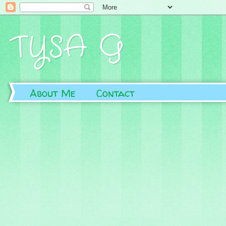
TYSA G
About Me
Contact