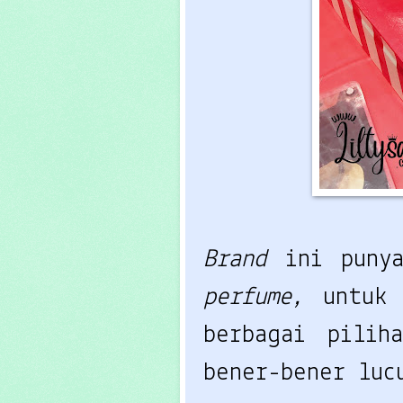
Brand
ini puny
perfume,
untu
berbagai pili
bener-bener luc