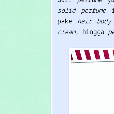
dari
perfume
y
solid perfume
pake
hair body
cream,
hingga
p