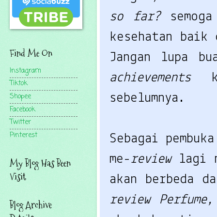
so far?
semoga
kesehatan baik 
Find Me On
Jangan lupa bu
Instagram
achievements
Tiktok
sebelumnya.
Shopee
Facebook
Twitter
Pinterest
Sebagai pembuka
me-
review
lagi 
My Blog Has Been
Visit
akan berbeda da
review Perfume
Blog Archive