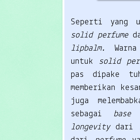
Seperti yang 
solid perfume
d
lipbalm.
Warn
untuk
solid per
pas dipake tu
memberikan kes
juga melembab
sebagai
base
longevity
dari