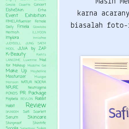
masih m
Concert
CeraVe
Clozette
ElsheSkin
Erha
karna acaran
Event
Exhibition
FIMELAfluencer
Female
biasalah foto
Fimela
Daily
Glowlabs
Heimish
ILLIYOON
Implora
Innisfree
JUDYDOLL
JUNG SAEM
JUVA by ZAP
MOOL
K-Beauty
Kiehl's
Mad
LANCOME
Luxcrime
for Makeup
Madame Gie
Make Up
Maybelline
Moisturizer
Muzigae
NATUR
NOERA
Mansion
NPURE
Neutrogena
PR Package
POND'S
Rabbit
Popbela
REVLON
Review
Habit
Safi
Scarlett
SKIN1004
Skincare
Serum
Skinproof
Skintific
Sociolla
Sukin
Somethinc