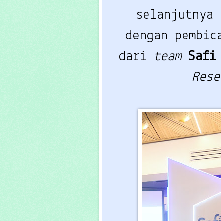
selanjutnya
dengan pembi
dari
team
Saf
Res