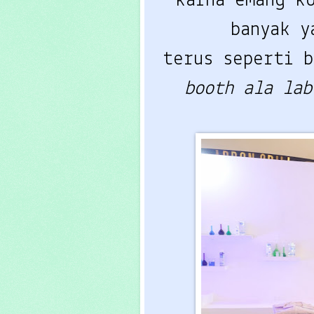
karna emang k
banyak y
terus seperti 
booth ala la