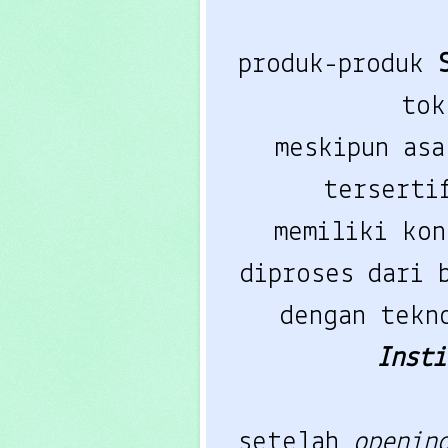
produk-produk
to
meskipun as
terserti
memiliki kon
diproses dari 
dengan tek
Inst
setelah
openin