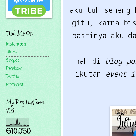
aku tuh seneng
gitu, karna bi
Find Me On
pastinya aku d
Instagram
Tiktok
nah di
blog po
Shopee
Facebook
ikutan
event i
Twitter
Pinterest
My Blog Has Been
Visit
610,050