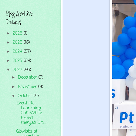
Blog Archive
Details
2026
(1)
►
2025
(16)
►
2024
(57)
►
2023
(64)
►
2022
(46)
▼
December
(7)
►
November
(4)
►
October
(4)
▼
Event: Re-
Launching
Safi White
Expert
menjadi Ulti...
Glowlabs at