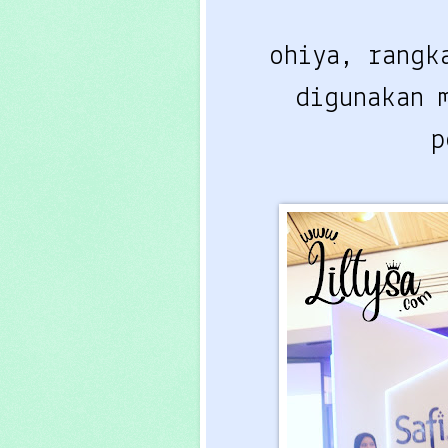
ohiya, rang
digunakan 
p