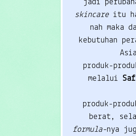
jadi peruba
skincare
itu h
nah maka d
kebutuhan per
Asi
produk-prod
melalui
Sa
produk-prod
berat, sel
formula-
nya ju