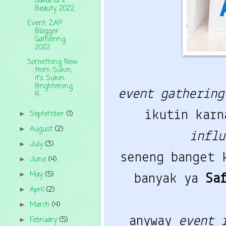
Jakarta x
Beauty 2022
Event: ZAP
Blogger
Gathering
2022
Something New
from Sukin,
it's Sukin
Brightening
event gathering
R...
ikutin karn
September
(1)
►
August
(2)
►
influ
July
(3)
►
seneng banget 
June
(4)
►
May
(5)
►
banyak ya
Sa
April
(2)
►
March
(4)
►
anyway
event 
February
(5)
►