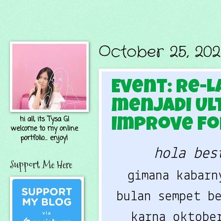
October 25, 202
Event: Re-L
menjadi Ul
hi all, its Tysa G!
Improve F
welcome to my online
portfolio... enjoy!
hola bes
Support Me Here
gimana kabarn
bulan sempet b
karna oktobe