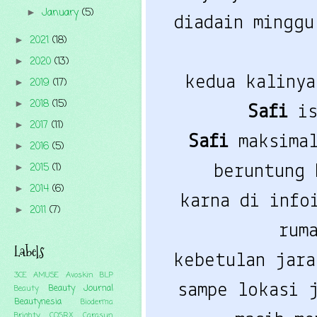
January
(5)
►
diadain minggu
2021
(18)
►
2020
(13)
►
kedua kaliny
2019
(17)
►
2018
(15)
►
Safi
is
2017
(11)
►
Safi
maksimal
2016
(5)
►
2015
(1)
beruntung
►
2014
(6)
►
karna di info
2011
(7)
►
rum
Labels
kebetulan jara
3CE
AMUSE
Avoskin
BLP
sampe lokasi 
Beauty Journal
Beauty
Beautynesia
Bioderma
Brighty
COSRX
Carasun