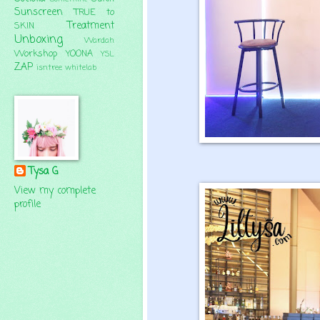
Sunscreen
TRUE to
Treatment
SKIN
Unboxing
Wardah
Workshop
YOONA
YSL
ZAP
isntree
whitelab
Tysa G
View my complete
profile