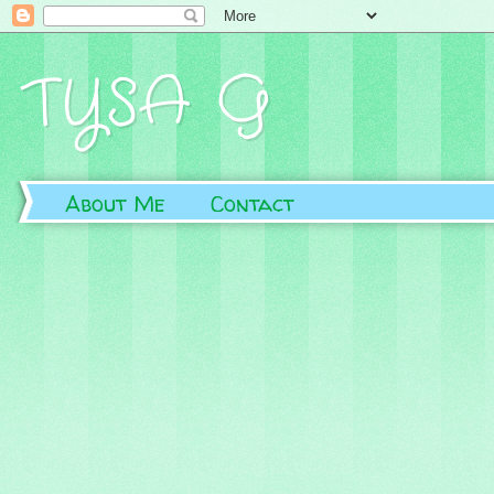
TYSA G
About Me
Contact