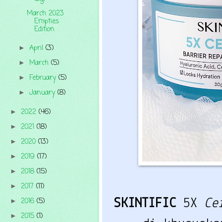
March 2023
Empties
Edition
April
(3)
►
March
(5)
►
February
(5)
►
January
(8)
►
2022
(46)
►
2021
(18)
►
2020
(13)
►
2019
(17)
►
2018
(15)
►
2017
(11)
►
2016
(5)
SKINTIFIC
5X
Ce
►
2015
(1)
►