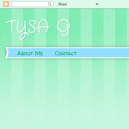
TYSA G
About Me
Contact