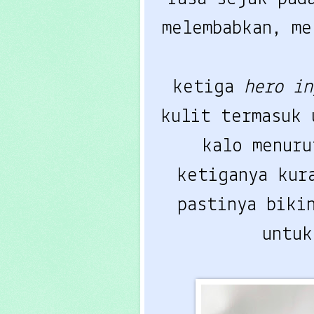
melembabkan, m
ketiga
hero i
kulit termasuk 
kalo menuru
ketiganya kur
pastinya biki
untu