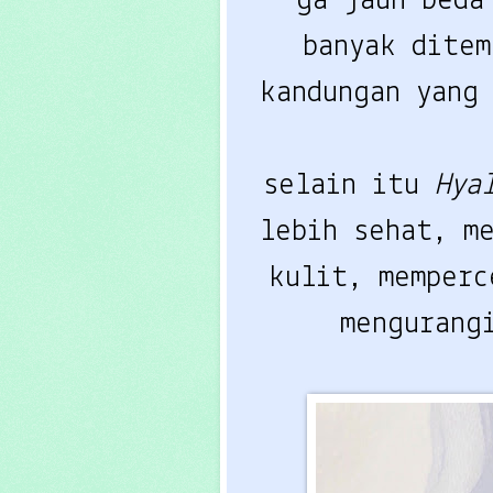
ga jauh beda
banyak dite
kandungan yang
selain itu
Hya
lebih sehat, m
kulit, memperc
mengurang