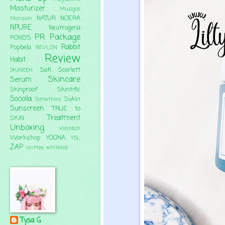
Moisturizer
Muzigae
NATUR
NOERA
Mansion
NPURE
Neutrogena
PR Package
POND'S
Rabbit
Popbela
REVLON
Review
Habit
Safi
Scarlett
SKIN1004
Skincare
Serum
Skinproof
Skintific
Sociolla
Sukin
Somethinc
Sunscreen
TRUE to
Treatment
SKIN
Unboxing
Wardah
Workshop
YOONA
YSL
ZAP
isntree
whitelab
Tysa G