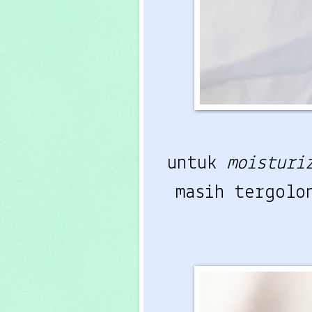
untuk
moistur
masih tergol