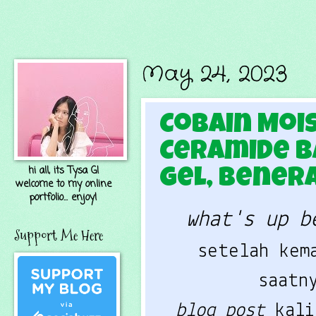
May 24, 2023
Cobain Mois
Ceramide B
hi all, its Tysa G!
Gel, Bener
welcome to my online
portfolio... enjoy!
what's up b
Support Me Here
setelah kem
saatn
blog post
kal