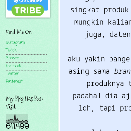
singkat produ
mungkin kalia
Find Me On
juga, date
Instagram
Tiktok
aku yakin bange
Shopee
Facebook
asing sama
bra
Twitter
Pinterest
produknya 
padahal dia aj
My Blog Has Been
Visit
loh, tapi pr
611,499