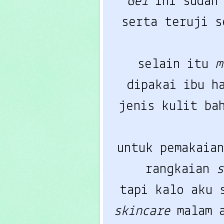
Gel
ini sudah
serta teruji s
selain itu
m
dipakai ibu h
jenis kulit ba
untuk pemakaia
rangkaian
tapi kalo aku 
skincare
malam 