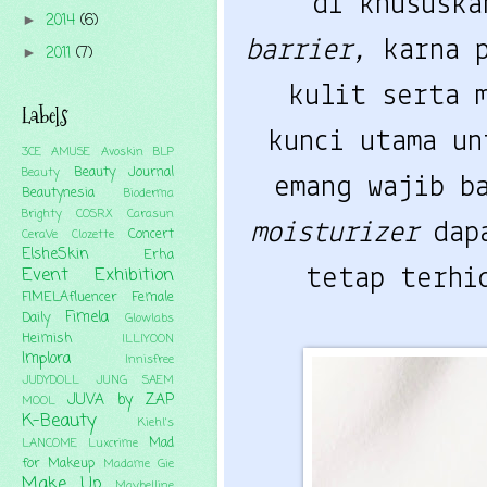
di khususk
2014
(6)
►
barrier,
karna 
2011
(7)
►
kulit serta 
Labels
kunci utama u
3CE
AMUSE
Avoskin
BLP
Beauty Journal
Beauty
emang wajib b
Beautynesia
Bioderma
Brighty
COSRX
Carasun
moisturizer
dap
Concert
CeraVe
Clozette
ElsheSkin
Erha
Event
Exhibition
tetap terhi
FIMELAfluencer
Female
Fimela
Daily
Glowlabs
Heimish
ILLIYOON
Implora
Innisfree
JUDYDOLL
JUNG SAEM
JUVA by ZAP
MOOL
K-Beauty
Kiehl's
Mad
LANCOME
Luxcrime
for Makeup
Madame Gie
Make Up
Maybelline