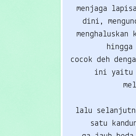
menjaga lapis
dini, mengun
menghaluskan 
hingga
cocok deh deng
ini yaitu
me
lalu selanjut
satu kandu