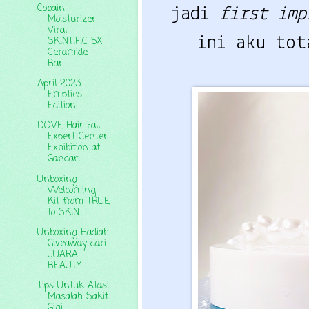
Cobain
jadi
first im
Moisturizer
Viral
ini aku to
SKINTIFIC 5X
Ceramide
Bar...
April 2023
Empties
Edition
DOVE Hair Fall
Expert Center
Exhibition at
Gandari...
Unboxing
Welcoming
Kit from TRUE
to SKIN
Unboxing Hadiah
Giveaway dari
JUARA
BEAUTY
Tips Untuk Atasi
Masalah Sakit
Gigi