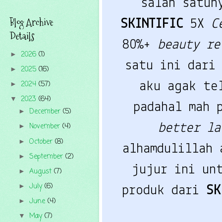
salah satu
Blog Archive
SKINTIFIC
5X
C
Details
80%+
beauty r
2026
(1)
►
satu ini dari
2025
(16)
►
2024
(57)
aku agak te
►
2023
(64)
▼
padahal mah 
December
(5)
►
better l
November
(4)
►
October
(8)
►
alhamdulillah 
September
(2)
►
jujur ini un
August
(7)
►
July
(6)
►
produk dari
SK
June
(4)
►
May
(7)
▼