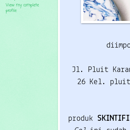
View my complete
profile
diimp
Jl. Pluit Kara
26 Kel. plui
produk
SKINTIF