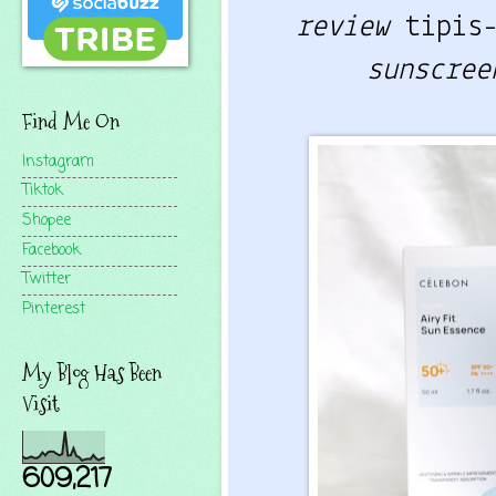
review
sunscree
Find Me On
Instagram
Tiktok
Shopee
Facebook
Twitter
Pinterest
My Blog Has Been
Visit
609,217