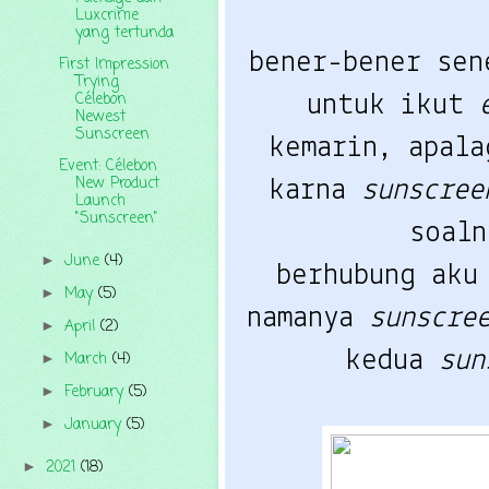
Luxcrime
yang tertunda
bener-bener sen
First Impression
Trying
Célebon
untuk ikut 
Newest
Sunscreen
kemarin, apala
Event: Célebon
New Product
karna 
sunscree
Launch
"Sunscreen"
soaln
June
(4)
►
berhubung aku 
May
(5)
►
namanya 
sunscre
April
(2)
►
kedua 
sun
March
(4)
►
February
(5)
►
January
(5)
►
2021
(18)
►