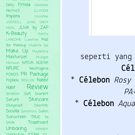
Fimela
Daily
Glowlabs
Heimish
ILLIYOON
Implora
Innisfree
JUDYDOLL
JUNG SAEM
JUVA by ZAP
MOOL
K-Beauty
Kiehl's
Mad
LANCOME
Luxcrime
for Makeup
Madame Gie
Make Up
Maybelline
seperti yang
Moisturizer
Muzigae
NATUR
NOERA
Mansion
Cél
NPURE
Neutrogena
PR Package
POND'S
* 
Célebon 
Rosy 
Rabbit
Popbela
REVLON
Review
Habit
PA
Safi
Scarlett
SKIN1004
Skincare
Serum
* 
Célebon 
Aqua
Skinproof
Skintific
Sociolla
Sukin
Somethinc
Sunscreen
TRUE to
Treatment
SKIN
Unboxing
Wardah
Workshop
YOONA
YSL