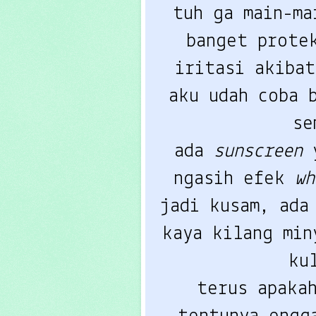
tuh ga main-ma
banget protek
iritasi akibat
aku udah coba 
se
ada 
sunscreen
 
ngasih efek 
wh
jadi kusam, ada
kaya kilang min
ku
terus apakah