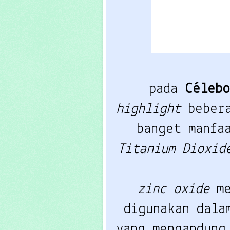
 pada 
Célebo
highlight 
beber
banget manfa
Titanium Dioxid
zinc oxide
 m
digunakan dala
yang mengandung