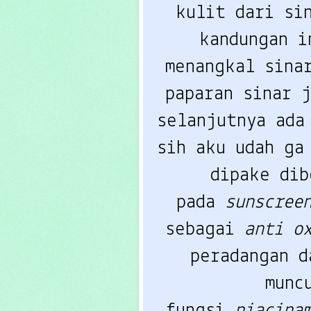
kulit dari sin
kandungan i
menangkal sina
paparan sinar 
selanjutnya ada
sih aku udah ga
dipake dib
pada
 sunscree
sebagai 
anti o
peradangan d
munc
fungsi 
niacina