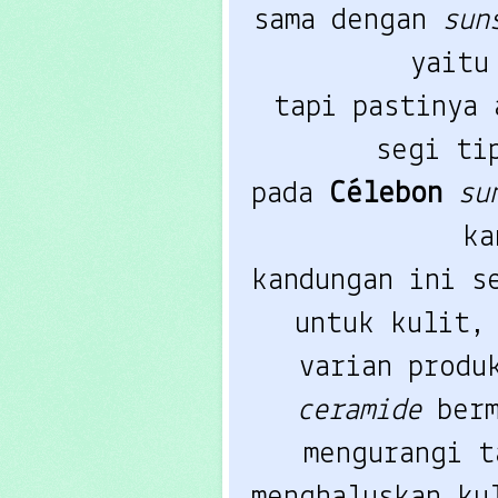
sama dengan 
sun
yaitu
tapi pastinya 
segi ti
pada 
Célebon 
su
ka
kandungan ini s
untuk kulit, 
varian produ
ceramide
 berm
mengurangi t
menghaluskan ku