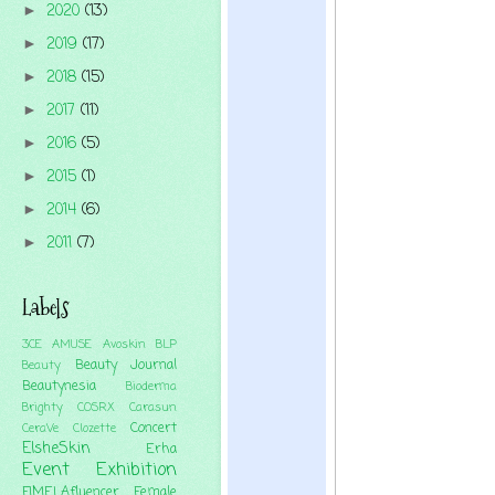
2020
(13)
►
2019
(17)
►
2018
(15)
►
2017
(11)
►
2016
(5)
►
2015
(1)
►
2014
(6)
►
2011
(7)
►
Labels
3CE
AMUSE
Avoskin
BLP
Beauty Journal
Beauty
Beautynesia
Bioderma
Brighty
COSRX
Carasun
Concert
CeraVe
Clozette
ElsheSkin
Erha
Event
Exhibition
FIMELAfluencer
Female