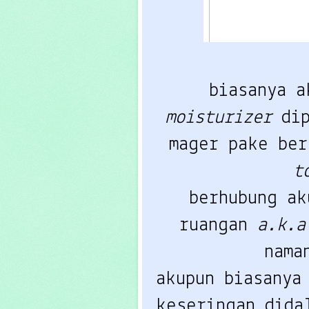
biasanya a
moisturizer
 di
mager pake ber
t
berhubung ak
ruangan 
a.k.a
nama
akupun biasanya
keseringan dida