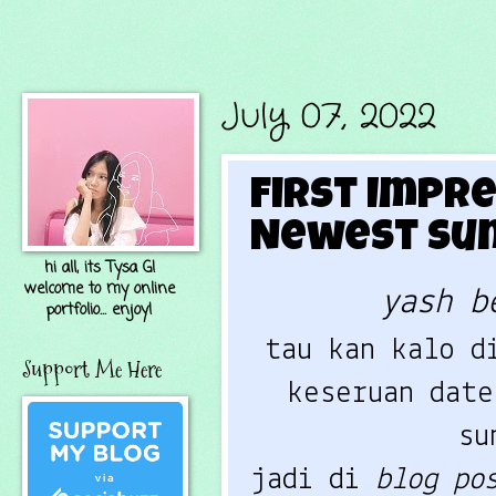
July 07, 2022
First Impr
Newest Su
hi all, its Tysa G!
welcome to my online
yash b
portfolio... enjoy!
tau kan kalo d
Support Me Here
keseruan date
su
jadi di 
blog po