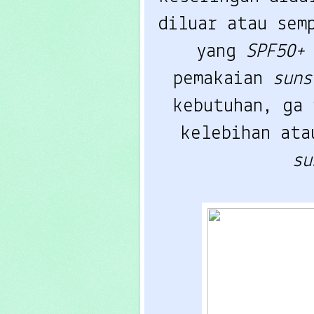
diluar atau sem
yang 
SPF50+
pemakaian 
suns
kebutuhan, ga 
su