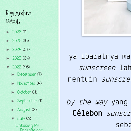
Blog Archive
Details
2026
(1)
►
2025
(16)
►
2024
(57)
►
ya ibaratnya ma
2023
(64)
►
sunscreen
 la
2022
(46)
▼
December
(7)
►
nentuin 
sunscre
November
(4)
►
October
(4)
►
September
(1)
by the way
 yang
►
August
(2)
►
Célebon 
sunscr
July
(3)
▼
seb
Unboxing PR
Package dari