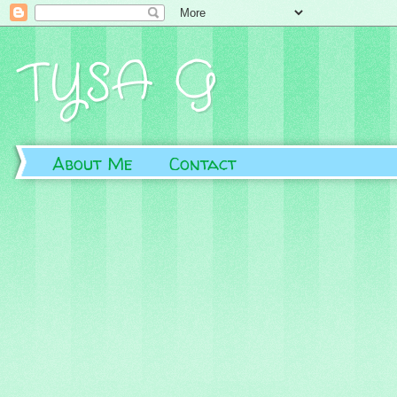
TYSA G
About Me
Contact