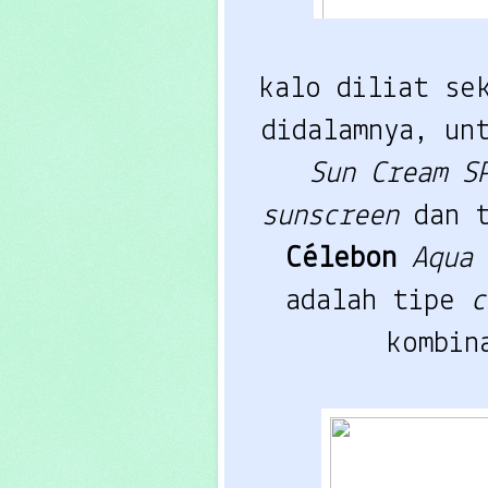
kalo diliat sek
didalamnya, un
Sun Cream S
sunscreen
 dan 
Célebon 
Aqua 
adalah tipe 
c
kombin