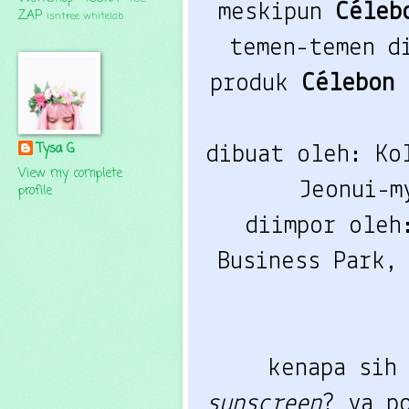
meskipun 
Céleb
ZAP
isntree
whitelab
temen-temen di
produk 
Célebon 
Tysa G
dibuat oleh: Ko
View my complete
Jeonui-m
profile
diimpor oleh
Business Park, 
sunscreen