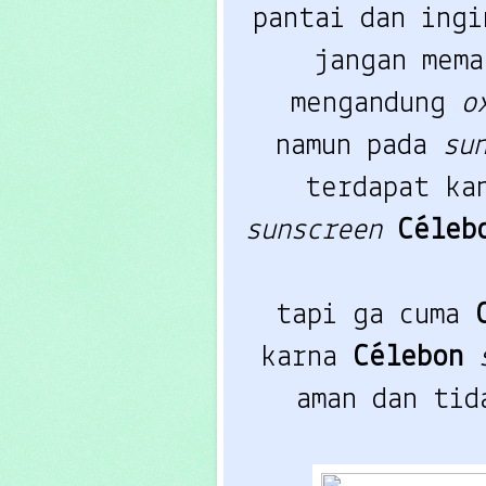
pantai dan ingi
jangan mema
mengandung 
o
namun pada 
su
sunscreen
Céleb
tapi ga cuma 
karna 
Célebon 
aman dan tid