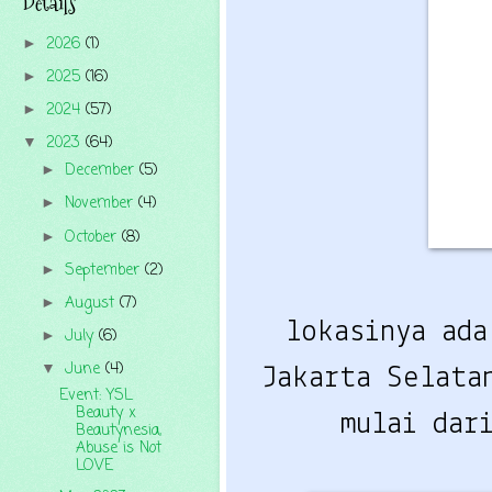
Details
2026
(1)
►
2025
(16)
►
2024
(57)
►
2023
(64)
▼
December
(5)
►
November
(4)
►
October
(8)
►
September
(2)
►
August
(7)
►
lokasinya ad
July
(6)
►
June
(4)
▼
Jakarta Selata
Event: YSL
Beauty x
mulai dar
Beautynesia,
Abuse is Not
LOVE