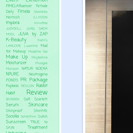
Event
Exhibition
FIMELAfluencer
Female
Fimela
Daily
Glowlabs
Heimish
ILLIYOON
Implora
Innisfree
JUDYDOLL
JUNG SAEM
JUVA by ZAP
MOOL
K-Beauty
Kiehl's
Mad
LANCOME
Luxcrime
for Makeup
Madame Gie
Make Up
Maybelline
Moisturizer
Muzigae
NATUR
NOERA
Mansion
NPURE
Neutrogena
PR Package
POND'S
Rabbit
Popbela
REVLON
Review
Habit
Safi
Scarlett
SKIN1004
Skincare
Serum
Skinproof
Skintific
Sociolla
Sukin
Somethinc
Sunscreen
TRUE to
Treatment
SKIN