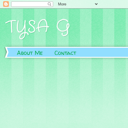
TYSA G
About Me
Contact