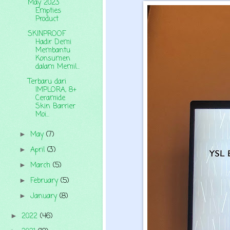
May 2023
Empties
Product
SKINPROOF
Hadir Demi
Membantu
Konsumen
dalam Memil...
Terbaru dari
IMPLORA, 8+
Ceramide
Skin Barrier
Moi...
May
(7)
►
April
(3)
►
March
(5)
►
February
(5)
►
January
(8)
►
2022
(46)
►