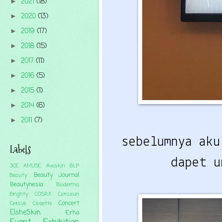
2021
(18)
►
2020
(13)
►
2019
(17)
►
2018
(15)
►
2017
(11)
►
2016
(5)
►
2015
(1)
►
2014
(6)
►
2011
(7)
►
sebelumnya ak
Labels
dapet 
3CE
AMUSE
Avoskin
BLP
Beauty Journal
Beauty
Beautynesia
Bioderma
Brighty
COSRX
Carasun
Concert
CeraVe
Clozette
ElsheSkin
Erha