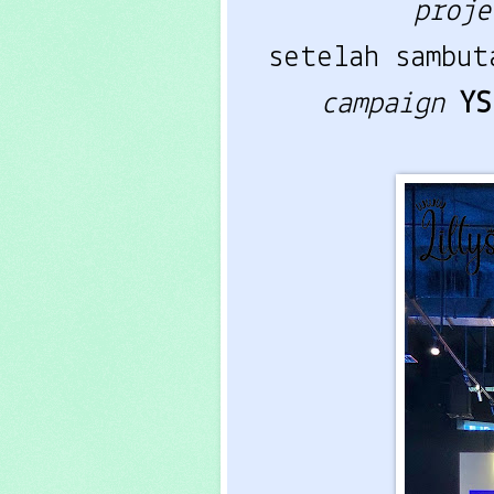
proj
setelah sambut
campaign
Y