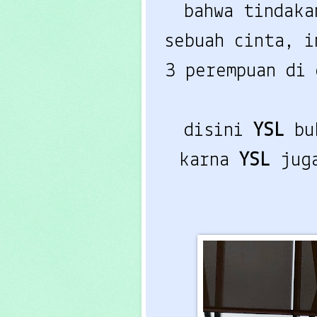
bahwa tindaka
sebuah cinta, i
3 perempuan di
disini
YSL
bu
karna
YSL
jug