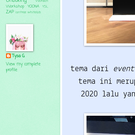
Unboxing
Wardah
Workshop
YOONA
YSL
ZAP
isntree
whitelab
Tysa G
View my complete
tema dari
even
profile
tema ini mer
2020 lalu ya