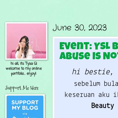
June 30, 2023
Event: YSL 
Abuse is No
hi all, its Tysa G!
welcome to my online
hi bestie, 
portfolio... enjoy!
sebelum bul
Support Me Here
keseruan aku 
Beauty
s