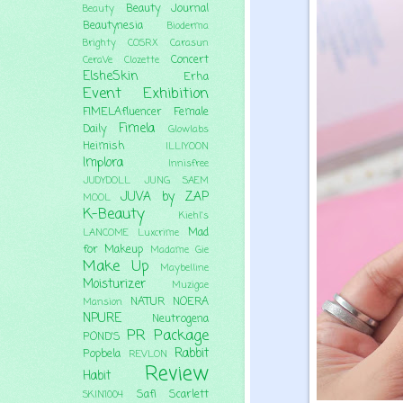
Beauty Journal
Beauty
Beautynesia
Bioderma
Brighty
COSRX
Carasun
Concert
CeraVe
Clozette
ElsheSkin
Erha
Event
Exhibition
FIMELAfluencer
Female
Fimela
Daily
Glowlabs
Heimish
ILLIYOON
Implora
Innisfree
JUDYDOLL
JUNG SAEM
JUVA by ZAP
MOOL
K-Beauty
Kiehl's
Mad
LANCOME
Luxcrime
for Makeup
Madame Gie
Make Up
Maybelline
Moisturizer
Muzigae
NATUR
NOERA
Mansion
NPURE
Neutrogena
PR Package
POND'S
Rabbit
Popbela
REVLON
Review
Habit
Safi
Scarlett
SKIN1004