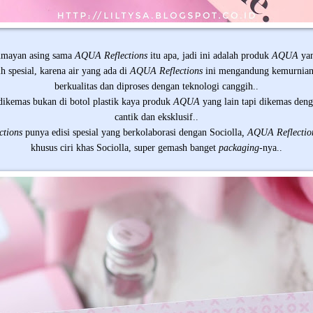
lumayan asing sama
AQUA Reflections
itu apa, jadi ini adalah produk
AQUA
ya
ih spesial, karena air yang ada di
AQUA
Reflections
ini mengandung kemurnian
berkualitas dan diproses dengan teknologi canggih..
dikemas bukan di botol plastik kaya produk
AQUA
yang lain tapi dikemas deng
cantik dan eksklusif..
ctions
punya edisi spesial yang berkolaborasi dengan Sociolla
, AQUA Reflecti
khusus ciri khas Sociolla, super gemash banget
packaging-
nya..