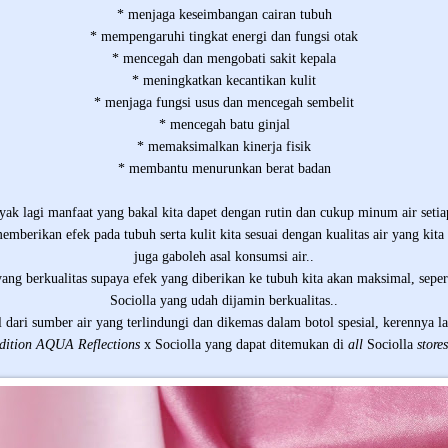
* menjaga keseimbangan cairan tubuh
* mempengaruhi tingkat energi dan fungsi otak
* mencegah dan mengobati sakit kepala
* meningkatkan kecantikan kulit
* menjaga fungsi usus dan mencegah sembelit
* mencegah batu ginjal
* memaksimalkan kinerja fisik
* membantu menurunkan berat badan
ak lagi manfaat yang bakal kita dapet dengan rutin dan cukup minum air setia
mberikan efek pada tubuh serta kulit kita sesuai dengan kualitas air yang kita
juga gaboleh asal konsumsi air..
yang berkualitas supaya efek yang diberikan ke tubuh kita akan maksimal, seper
Sociolla yang udah dijamin berkualitas..
l dari sumber air yang terlindungi dan dikemas dalam botol spesial, kerennya la
dition AQUA Reflections
x Sociolla yang dapat ditemukan di
all
Sociolla
stores