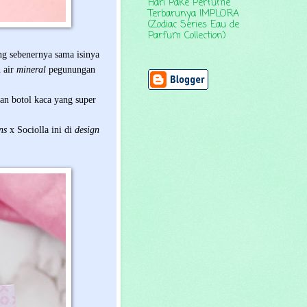
Hari Pake Perfume
Terbarunya IMPLORA
(Zodiac Series Eau de
Parfum Collection)
ng sebenernya sama isinya
 air
mineral
pegunungan
an botol kaca yang super
ons
x Sociolla ini di
design