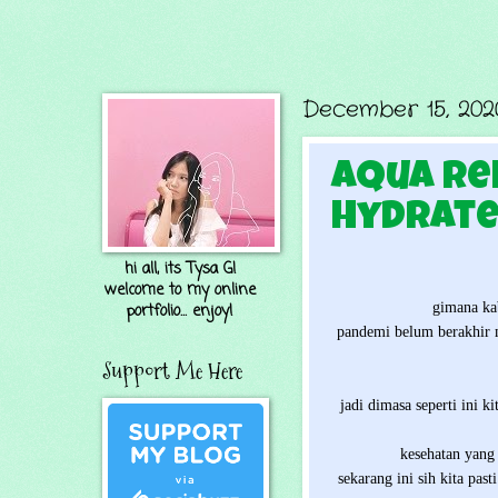
December 15, 202
Aqua Ref
Hydrate
hi all, its Tysa G!
welcome to my online
gimana ka
portfolio... enjoy!
pandemi belum berakhir m
Support Me Here
jadi dimasa seperti ini 
kesehatan yang 
sekarang ini sih kita past