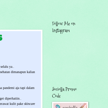
Follow Me on
Instagram
s
selalu ya..
esehatan dimanapun kalian
na pandemi aja tapi dalam
Sociolla Promo
Code
et diperhatiin..
erawat kulit pake
skincare