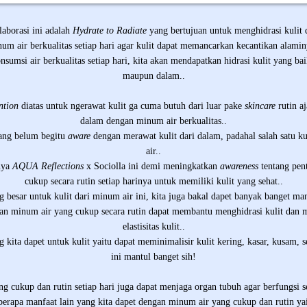
laborasi ini adalah
Hydrate to Radiate
yang bertujuan untuk menghidrasi kulit 
um air berkualitas setiap hari agar kulit dapat memancarkan kecantikan alamin
sumsi air berkualitas setiap hari, kita akan mendapatkan hidrasi kulit yang bai
maupun dalam..
ntion
diatas untuk ngerawat kulit ga cuma butuh dari luar pake
skincare
rutin aj
dalam dengan minum air berkualitas..
yang belum begitu
aware
dengan merawat kulit dari dalam, padahal salah satu 
air..
nya
AQUA Reflections
x Sociolla ini demi meningkatkan
awareness
tentang pen
cukup secara rutin setiap harinya untuk memiliki kulit yang sehat..
g besar untuk kulit dari minum air ini, kita juga bakal dapet banyak banget manf
gan minum air yang cukup secara rutin dapat membantu menghidrasi kulit dan 
elastisitas kulit..
ng kita dapet untuk kulit yaitu dapat meminimalisir kulit kering, kasar, kusam, s
ini mantul banget sih!
g cukup dan rutin setiap hari juga dapat menjaga organ tubuh agar berfungsi s
berapa manfaat lain yang kita dapet dengan minum air yang cukup dan rutin yai