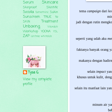
Skincare
Serum
Skinproof
Skintific
tema
campaign
dari ko
Sociolla
Sukin
Somethinc
Sunscreen
min
TRUE to
Treatment
SKIN
jadi dengan rutin mengkon
Unboxing
Wardah
Workshop
YOONA
YSL
ZAP
isntree
whitelab
seperti yang udah aku
me
faktanya banyak orang 
makanya dengan hadir
selain
impact
yan
Tysa G
khusus untuk kulit, den
View my complete
profile
selain itu manfaat lain ya
minum air yan
be