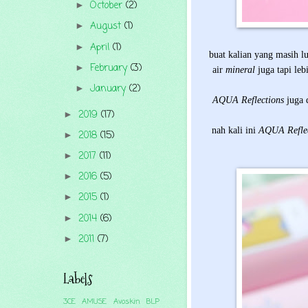
October
(2)
►
August
(1)
►
April
(1)
►
buat kalian yang masih 
February
(3)
►
air
mineral
juga tapi leb
January
(2)
►
AQUA Reflections
juga 
2019
(17)
►
nah kali ini
AQUA Refle
2018
(15)
►
2017
(11)
►
2016
(5)
►
2015
(1)
►
2014
(6)
►
2011
(7)
►
Labels
3CE
AMUSE
Avoskin
BLP