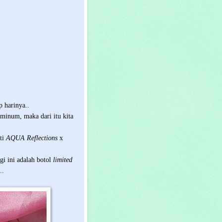
p harinya..
 minum, maka dari itu kita
ti
AQUA Reflections
x
gi ini adalah botol
limited
..