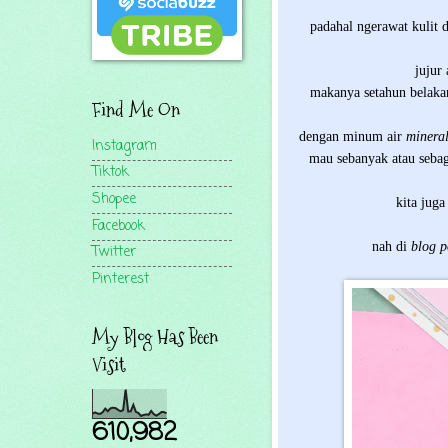
padahal ngerawat kulit 
jujur
makanya setahun belakan
Find Me On
dengan minum air
minera
Instagram
mau sebanyak atau seba
Tiktok
Shopee
kita juga
Facebook
nah di
blog 
Twitter
Pinterest
My Blog Has Been
Visit
610,982