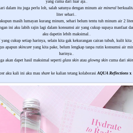
yang cuma dari luar aja..
dari dalam itu juga perlu loh, salah satunya dengan minum air
mineral
berkualit
liter sehari..
 akupun masih lumayan kurang minum, sehari belum tentu tuh minum air
2 lit
gan ini aku labih rajin lagi dalam konsumsi air yang cukup supaya manfaat dar
aku dapetin lebih maksimal..
l
yang cukup setiap harinya, selain kita gak kekurangan cairan tubuh, kulit kita j
gus apapun
skincare
yang kita pake, belum lengkap tanpa rutin konsumsi air m
harinya..
 ga akan dapet hasil maksimal seperti
glass skin
atau
glowng skin
cuma dari
ski
post
aku kali ini aku mau
share
ke kalian tetang kolaborasi
AQUA Reflections
x 