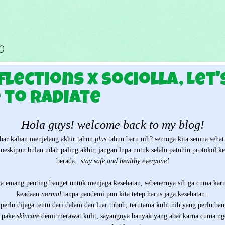
0
lections x Sociolla, Let'
 to Radiate
Hola guys! welcome back to my blog!
bar kalian menjelang akhir tahun
plus
tahun baru nih? semoga kita semua sehat 
eskipun bulan udah paling akhir, jangan lupa untuk selalu patuhin protokol k
berada..
stay safe and healthy everyone!
kita emang penting banget untuk menjaga kesehatan, sebenernya sih ga cuma kar
keadaan
normal
tanpa pandemi pun kita tetep harus jaga kesehatan..
perlu dijaga tentu dari dalam dan luar tubuh, terutama kulit nih yang perlu bang
i pake
skincare
demi merawat kulit, sayangnya banyak yang abai karna cuma ng