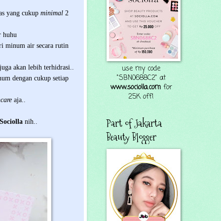
as yang cukup
minimal
2
er huhu
i minum air secara rutin
uga akan lebih terhidrasi..
use my code
"SBN0688C2" at
inum dengan cukup setiap
www.sociolla.com
for
25K off!
ncare
aja..
Part of Jakarta
Sociolla
nih..
Beauty Blogger