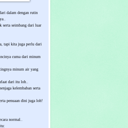
dari dalam dengan rutin
ya..
k serta seimbang dari luar
a, tapi kita juga perlu dari
kuncinya cuma dari minum
tingnya minum air yang
aat dari itu loh..
menjaga kelembaban serta
erta penuaan dini juga loh!
ecara normal..
tu: