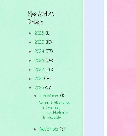
Blog Archive
Details
2026
(1)
►
2025
(16)
►
2024
(57)
►
2023
(64)
►
2022
(46)
►
2021
(18)
►
2020
(13)
▼
December
(1)
▼
Aqua Reflections
x Sociolla,
Let's Hydrate
to Radiate
November
(3)
►