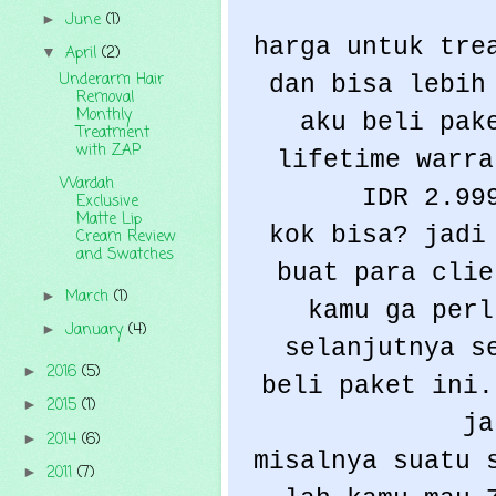
June
(1)
►
harga untuk tre
April
(2)
▼
Underarm Hair
dan bisa lebih
Removal
Monthly
aku beli pak
Treatment
with ZAP
lifetime warra
Wardah
IDR 2.99
Exclusive
Matte Lip
kok bisa? jadi
Cream Review
and Swatches
buat para clie
March
(1)
►
kamu ga perl
January
(4)
►
selanjutnya s
2016
(5)
►
beli paket ini.
2015
(1)
►
ja
2014
(6)
►
misalnya suatu 
2011
(7)
►