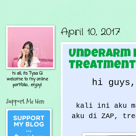
April 10, 2017
Underarm 
Treatment 
hi all, its Tysa G!
welcome to my online
hi guys,
portfolio... enjoy!
Support Me Here
kali ini aku m
aku di ZAP, tre