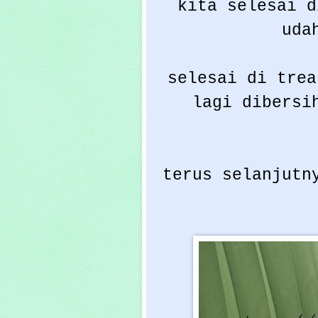
kita selesai d
uda
selesai di trea
lagi dibersi
terus selanjutn