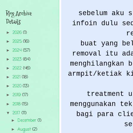
Blog Archive
sebelum aku s
Details
infoin dulu se
2026
(1)
r
►
2025
(16)
►
buat yang be
2024
(57)
►
removal itu ad
2023
(64)
►
menghilangkan b
2022
(46)
►
armpit/ketiak k
2021
(18)
►
2020
(13)
►
treatment u
2019
(17)
►
menggunakan tek
2018
(15)
►
2017
(11)
bagi para cli
▼
December
(1)
►
se
August
(2)
►