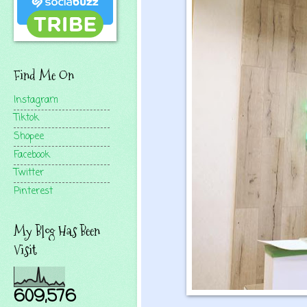
Find Me On
Instagram
Tiktok
Shopee
Facebook
Twitter
Pinterest
My Blog Has Been
Visit
609,576