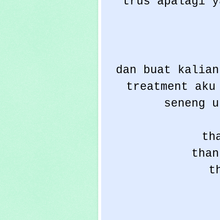
trus apalagi y
dan buat kalian
treatment aku
seneng u
th
than
t