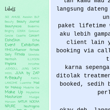
lah kamu mau 
Labels
langsung dateng
un
3CE
AMUSE
Avoskin
BLP
Beauty Journal
Beauty
paket lifetime 
Beautynesia
Bioderma
Brighty
COSRX
Carasun
aku lebih gamp
Concert
CeraVe
Clozette
ElsheSkin
Erha
client lain 
Event
Exhibition
booking via cal
FIMELAfluencer
Female
Fimela
Daily
Glowlabs
t
Heimish
ILLIYOON
Implora
Innisfree
karna sepenga
JUDYDOLL
JUNG SAEM
JUVA by ZAP
MOOL
ditolak treatme
K-Beauty
Kiehl's
Mad
booked, sedih 
LANCOME
Luxcrime
for Makeup
Madame Gie
Make Up
per
Maybelline
Moisturizer
Muzigae
NATUR
NOERA
Mansion
NPURE
Neutrogena