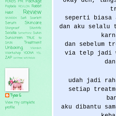
okay deh, lang
PR Package
POND'S
Rabbit
Popbela
REVLON
t
Review
Habit
seperti biasa 
Safi
Scarlett
SKIN1004
Skincare
Serum
dan aku selalu 
Skinproof
Skintific
Sociolla
Sukin
Somethinc
karn
Sunscreen
TRUE to
Treatment
SKIN
dan sebelum tr
Unboxing
Wardah
via telp jadi 
Workshop
YOONA
YSL
ZAP
isntree
whitelab
dan
udah jadi rah
setiap treatm
Tysa G
ba
View my complete
aku dibantu sam
profile
keba