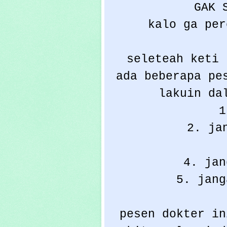
GAK 
kalo ga per
seleteah keti 
ada beberapa pe
lakuin da
1
2. ja
4. jan
5. jang
pesen dokter in