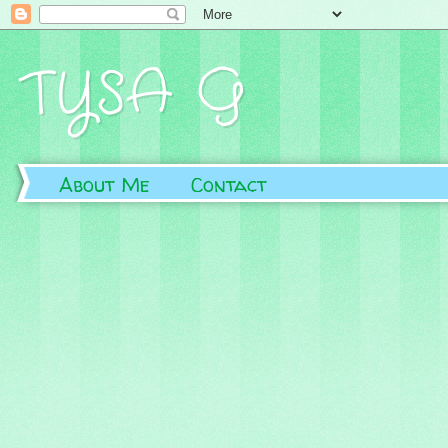
TYSA G
About Me
Contact