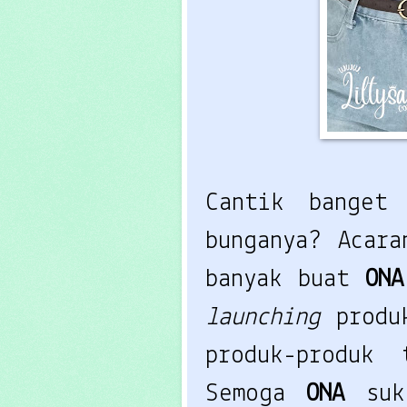
Cantik bange
bunganya? Acara
banyak buat
ON
launching
produ
produk-produk
Semoga
ONA
su