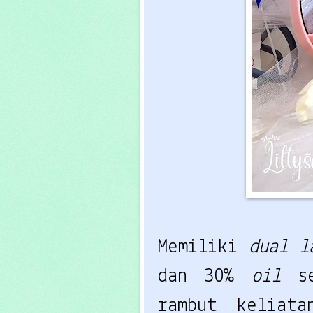
Memiliki
dual l
dan 30%
oil
s
rambut keliat