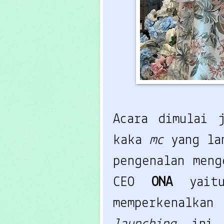
Acara dimulai 
kaka
mc
yang la
pengenalan men
CEO
ONA
yait
memperkenalk