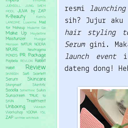
Implora
Innisfree
JUDYDOLL
JUNG SAEM
resmi
launchin
JUVA by ZAP
MOOL
K-Beauty
Kiehl's
sih? Jujur aku
Mad
LANCOME
Luxcrime
for Makeup
Madame Gie
hair styling 
Make Up
Maybelline
Moisturizer
Muzigae
Serum
gini. Ma
NATUR
NOERA
Mansion
NPURE
Neutrogena
PR Package
launch event
i
POND'S
Rabbit
Popbela
REVLON
Review
dateng dong! He
Habit
Safi
Scarlett
SKIN1004
Skincare
Serum
Skinproof
Skintific
Sociolla
Sukin
Somethinc
Sunscreen
TRUE to
Treatment
SKIN
Unboxing
Wardah
Workshop
YOONA
YSL
ZAP
isntree
whitelab