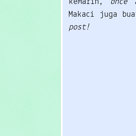
kemarin,
once 
Makaci juga bu
post!