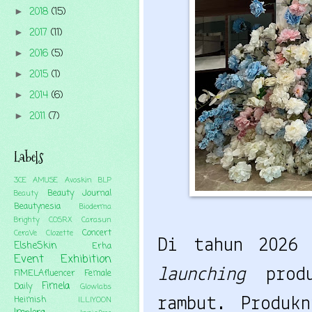
2018
(15)
►
2017
(11)
►
2016
(5)
►
2015
(1)
►
2014
(6)
►
2011
(7)
►
Labels
3CE
AMUSE
Avoskin
BLP
Beauty Journal
Beauty
Beautynesia
Bioderma
Brighty
COSRX
Carasun
Concert
CeraVe
Clozette
Di tahun 2026
ElsheSkin
Erha
Event
Exhibition
launching
pro
FIMELAfluencer
Female
Fimela
Daily
Glowlabs
Heimish
rambut. Produk
ILLIYOON