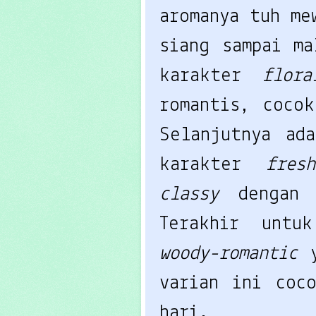
aromanya tuh me
siang sampai m
karakter
flor
romantis, coco
Selanjutnya a
karakter
fres
classy
dengan
Terakhir unt
woody-romantic
varian ini coc
hari.