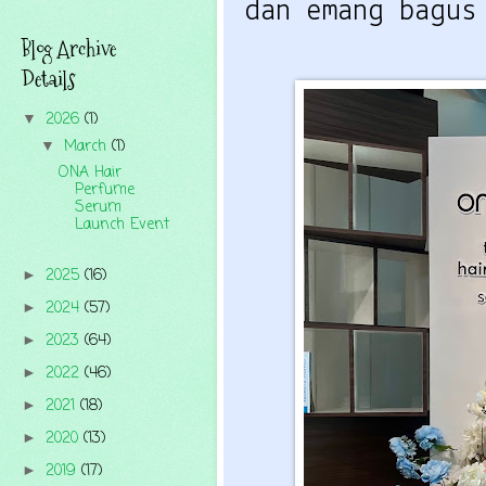
dan emang bagus
Blog Archive
Details
2026
(1)
▼
March
(1)
▼
ONA Hair
Perfume
Serum
Launch Event
2025
(16)
►
2024
(57)
►
2023
(64)
►
2022
(46)
►
2021
(18)
►
2020
(13)
►
2019
(17)
►