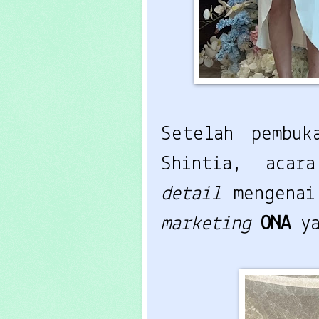
Setelah pembuk
Shintia, acar
detail
mengena
marketing
ONA
y