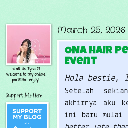
March 25, 2026
ONA Hair P
Event
hi all, its Tysa G!
welcome to my online
Hola bestie, 
portfolio... enjoy!
Setelah seki
Support Me Here
akhirnya aku k
ini baru mulai
better late tha