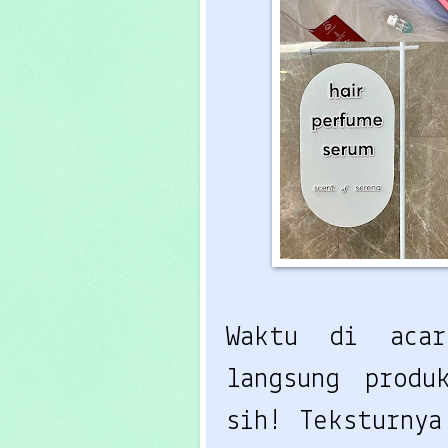
Waktu di ac
langsung produ
sih! Teksturny