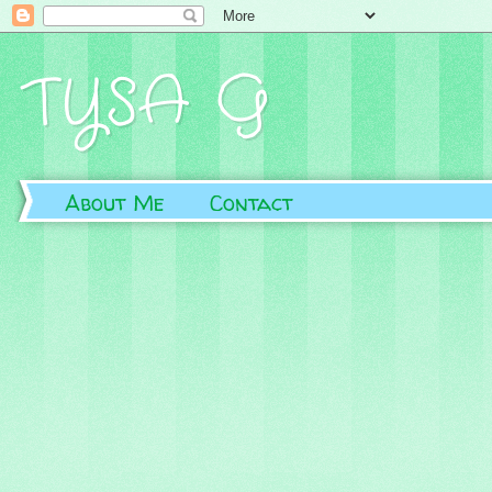
TYSA G
About Me
Contact