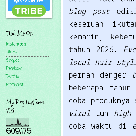
blog post
edi
keseruan iku
Find Me On
kemarin, kebe
Instagram
tahun 2026.
Ev
Tiktok
Shopee
local hair styl
Facebook
pernah denger
Twitter
Pinterest
beberapa tahun
coba produknya 
My Blog Has Been
Visit
viral
tuh
high 
coba waktu di
609,175