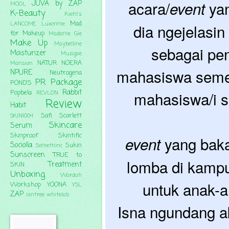
acara/
yan
event
JUVA by ZAP
MOOL
K-Beauty
Kiehl's
Mad
LANCOME
Luxcrime
dia ngejelasin
for Makeup
Madame Gie
Make Up
Maybelline
sebagai pen
Moisturizer
Muzigae
NATUR
NOERA
Mansion
mahasiswa semes
NPURE
Neutrogena
PR Package
POND'S
Rabbit
mahasiswa/i s
Popbela
REVLON
Review
Habit
Safi
Scarlett
SKIN1004
Skincare
Serum
Skinproof
Skintific
yang bakal
event
Sociolla
Sukin
Somethinc
Sunscreen
TRUE to
lomba di kampu
Treatment
SKIN
Unboxing
Wardah
untuk anak-a
Workshop
YOONA
YSL
ZAP
isntree
whitelab
Isna ngundang ak