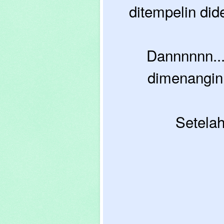
ditempelin did
Dannnnnn...
dimenangin
Setelah