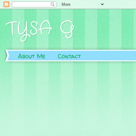
TYSA G
About Me
Contact