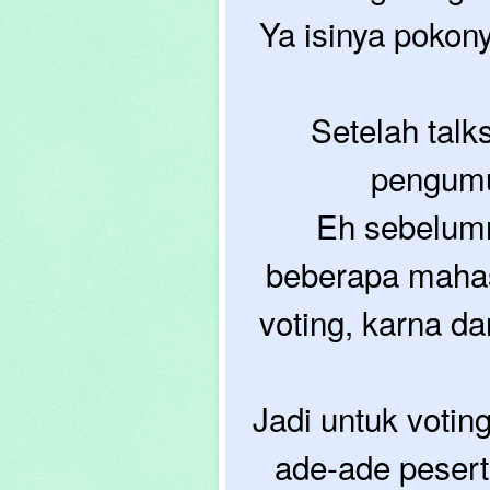
Ya isinya pokon
Setelah talk
pengumu
Eh sebelumn
beberapa mahasi
voting, karna dar
Jadi untuk voti
ade-ade pesert