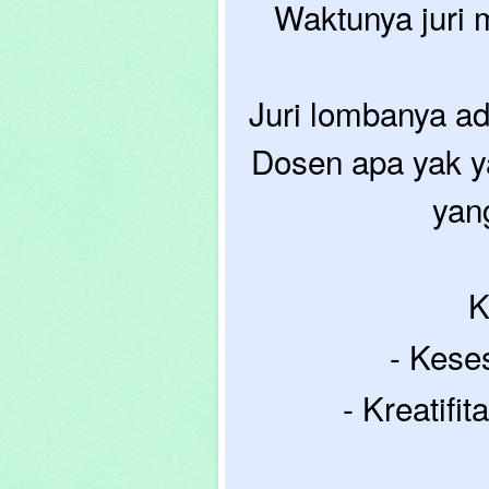
Waktunya juri m
Juri lombanya a
Dosen apa yak y
yang
K
- Kese
- Kreatifi