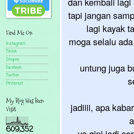
dan kembali lagi 
tapi jangan sam
lagi kayak 
Find Me On
moga selalu ada 
Instagram
Tiktok
Shopee
untung juga b
Facebook
Twitter
s
Pinterest
My Blog Has Been
jadiiii, apa kaba
Visit
a
609,352
ya gini jadi ce