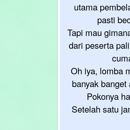
utama pembela
pasti be
Tapi mau gimana
dari peserta pa
cuma
Oh iya, lomba m
banyak banget a
Pokonya ha
Setelah satu j