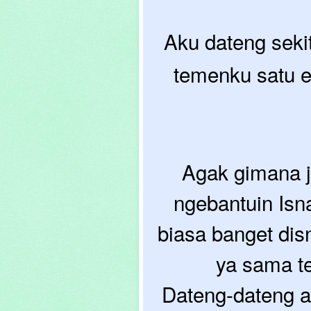
Aku dateng seki
temenku satu e
Agak gimana j
ngebantuin Isna
biasa banget disn
ya sama t
Dateng-dateng a