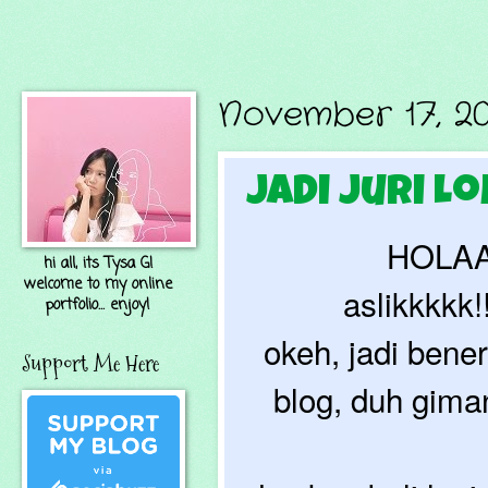
November 17, 20
Jadi Juri L
HOLAAA
hi all, its Tysa G!
welcome to my online
aslikkkkk
portfolio... enjoy!
okeh, jadi bene
Support Me Here
blog, duh gima