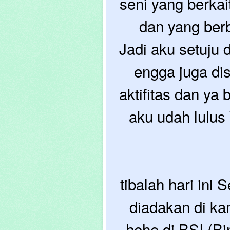
seni yang berk
dan yang berb
Jadi aku setuju
engga juga dis
aktifitas dan y
aku udah lulus
tibalah hari in
diadakan di ka
hehe di BSI (Bi