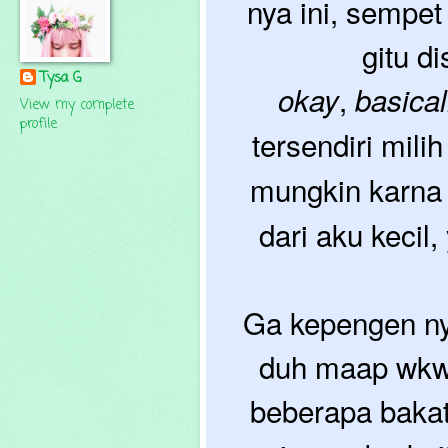
nya ini, sempet
gitu di
Tysa G
,
okay
basical
View my complete
profile
tersendiri milih
mungkin karna
dari aku kecil
Ga kepengen ny
duh maap wkwk
beberapa bakat