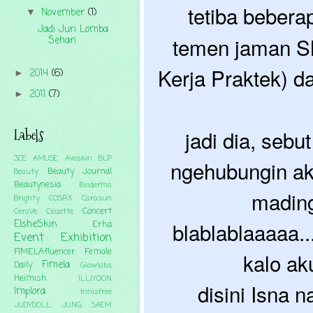
tetiba bebera
November
(1)
▼
Jadi Juri Lomba
temen jaman SM
Sehari
Kerja Praktek) d
2014
(6)
►
2011
(7)
►
jadi dia, sebut
Labels
3CE
AMUSE
Avoskin
BLP
ngehubungin aku
Beauty Journal
Beauty
Beautynesia
Bioderma
mading
Brighty
COSRX
Carasun
Concert
CeraVe
Clozette
blablablaaaaa..
ElsheSkin
Erha
Event
Exhibition
FIMELAfluencer
Female
kalo ak
Fimela
Daily
Glowlabs
Heimish
ILLIYOON
disini Isna n
Implora
Innisfree
JUDYDOLL
JUNG SAEM