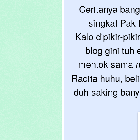
Ceritanya bang
singkat Pak R
Kalo dipikir-pik
blog gini tu
mentok sama
Radita huhu, beli
duh saking bany