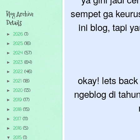
sempet ga keurus 
Blog Archive
Details
ini blog, tapi 
2026
(1)
►
2025
(16)
►
2024
(57)
►
2023
(64)
►
2022
(46)
►
okay! lets back 
2021
(18)
►
ngeblog di tahun
2020
(13)
►
2019
(17)
►
2018
(15)
►
2017
(11)
►
2016
(5)
►
2015
(1)
▼