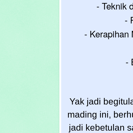
- Teknik 
- 
- Kerapihan
- 
Y
ak jadi begitul
mading ini, ber
jadi kebetulan s