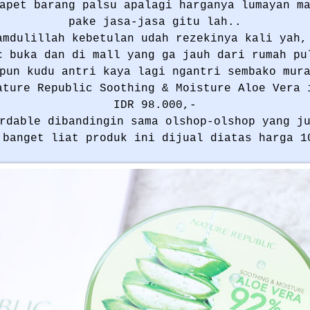
apet barang palsu apalagi harganya lumayan m
pake jasa-jasa gitu lah..
amdulillah kebetulan udah rezekinya kali yah,
c buka dan di mall yang ga jauh dari rumah pu
pun kudu antri kaya lagi ngantri sembako mur
ature Republic Soothing & Moisture Aloe Vera 
IDR 98.000,-
rdable dibandingin sama olshop-olshop yang j
 banget liat produk ini dijual diatas harga 1