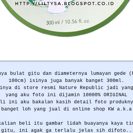
nya bulat gitu dan diameternya lumayan gede (
100cm) isinya juga banyak banget 300ml.
inya di store resmi Nature Republic jadi yan
yang aku foto ini dijamin 10000% ORIGINAL
li ini aku bakalan kasih detail foto produkn
 banget loh yang jual di online shop KW a.k.a
kalian beli itu gambar lidah buayanya kaya ti
gitu, ini agak ga terlalu jelas sih difoto..