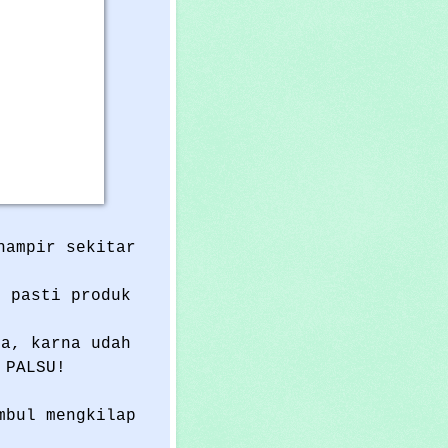
hampir sekitar
g pasti produk
ya, karna udah
 PALSU!
mbul mengkilap