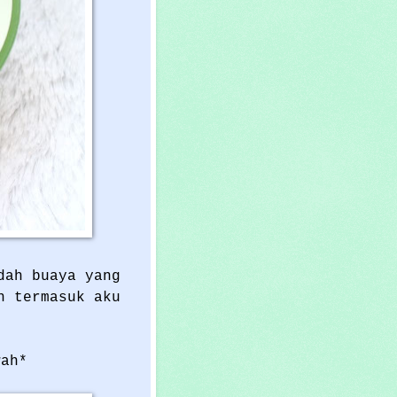
dah buaya yang
n termasuk aku
wah*