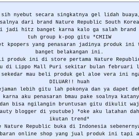
 sih nyebut secara singkatnya gel lidah buaya
salnya dari brand Nature Republic South Kore
i jadi hitz banget karna kalo ga salah brand
tuh group k-pop gitu *CMIIW
et kpopers yang penasaran jadinya produk ini 
banget belakangan ini.
li produk ini di store pertama Nature Republi
u di Lippo Mall Puri sekitar bulan februari 
 sekedar mau beli produk gel aloe vera ini ng
DILUAR!! huah
ejaman lebih gitu lah pokonya dan ya dapet de
 karna aku penasaran bmau pake soalnya katan
dan bisa ngilangin bruntusan gitu dikulit wa
eauty blogger di youtube) *oke aku latahan da
ikutan trend*
e Nature Republic buka di Indonesia sebenerny
baran online shop yang jual produk ini tapi 