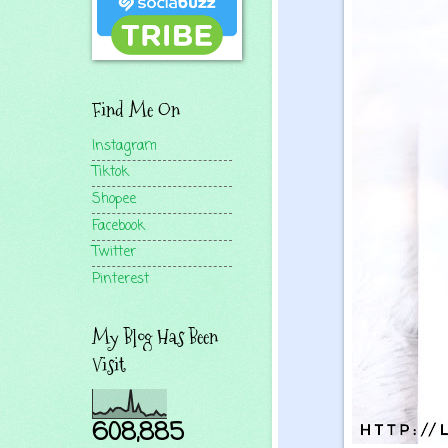
Find Me On
Instagram
Tiktok
Shopee
Facebook
Twitter
Pinterest
My Blog Has Been
Visit
608,885