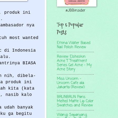
#JBBinsider
, produk ini
a.
Top 5 Popular
 ambasador nya
Posts
tuh most wanted
Emina Water Based
Nail Polish Review
c di Indonesia
Review Elsheskin
lalu.
Acne T Treatment
antrinya BIASA
Series Gel Acne - My
Acne Story
h nih, dibela-
Miss Unicorn -
ya produk ini
Unicorn Cafe ala
Jakarta (Review)
jah kita (kata
h, nasib kalo
BRUNBRUN Paris
Melted Matte Lip Color
Swatches and Review
a udah banyak
aku ga begitu
Wangi Sepanjang