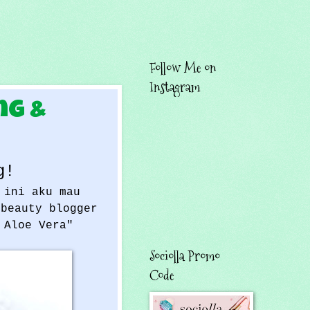
Follow Me on
Instagram
ng &
g!
 ini aku mau
 beauty blogger
 Aloe Vera"
Sociolla Promo
Code