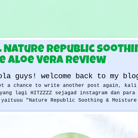
l Nature Republic Soothi
e Aloe Vera Review
ola guys! welcome back to my blo
et a chance to write another post again, kali
yang lagi HITZZZZ sejagad instagram dan para
 yaituuu "Nature Republic Soothing & Moisture