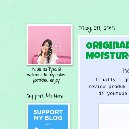
May 28, 2018
Origina
Moistur
hi all, its Tysa G!
h
welcome to my online
finally i g
portfolio... enjoy!
review produk 
di youtube
Support Me Here