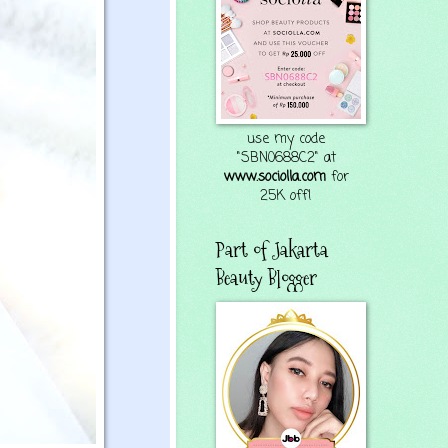
use my code
"SBN0688C2" at
www.sociolla.com
for
25K off!
Part of Jakarta
Beauty Blogger