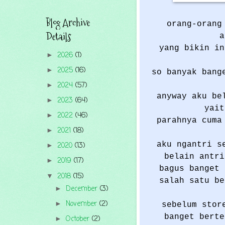
Blog Archive
orang-orang
Details
a
yang bikin in
2026
(1)
►
2025
(16)
►
so banyak bang
2024
(57)
►
anyway aku be
2023
(64)
►
yait
2022
(46)
►
parahnya cuma
2021
(18)
►
aku ngantri s
2020
(13)
►
belain antri
2019
(17)
►
bagus banget 
2018
(15)
▼
salah satu b
December
(3)
►
November
(2)
►
sebelum stor
banget berte
October
(2)
►