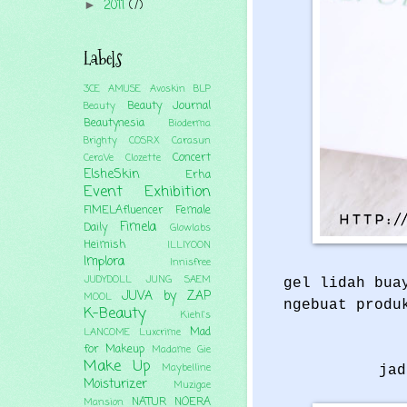
2011
(7)
►
Labels
3CE
AMUSE
Avoskin
BLP
Beauty Journal
Beauty
Beautynesia
Bioderma
Brighty
COSRX
Carasun
Concert
CeraVe
Clozette
ElsheSkin
Erha
Event
Exhibition
FIMELAfluencer
Female
Fimela
Daily
Glowlabs
Heimish
ILLIYOON
Implora
Innisfree
JUDYDOLL
JUNG SAEM
gel lidah bua
JUVA by ZAP
MOOL
ngebuat produ
K-Beauty
Kiehl's
Mad
LANCOME
Luxcrime
for Makeup
Madame Gie
Make Up
Maybelline
jad
Moisturizer
Muzigae
NATUR
NOERA
Mansion