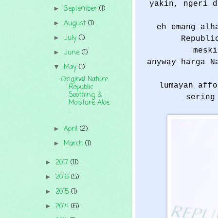
yakin, ngeri d
September
(1)
►
August
(1)
►
eh emang alh
July
(1)
►
Republi
meski
June
(1)
►
anyway harga N
May
(1)
▼
Original Nature
lumayan affo
Republic
Soothing &
sering
Moisture Aloe
...
April
(2)
►
March
(1)
►
2017
(11)
►
2016
(5)
►
2015
(1)
►
2014
(6)
►