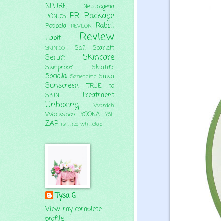
NPURE
Neutrogena
PR Package
POND'S
Rabbit
Popbela
REVLON
Review
Habit
Safi
Scarlett
SKIN1004
Skincare
Serum
Skinproof
Skintific
Sociolla
Sukin
Somethinc
Sunscreen
TRUE to
Treatment
SKIN
Unboxing
Wardah
Workshop
YOONA
YSL
ZAP
isntree
whitelab
Tysa G
View my complete
profile