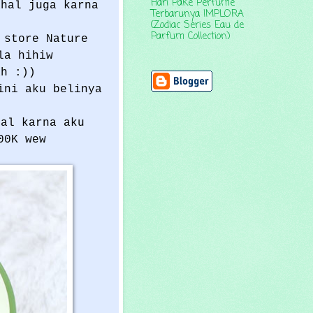
Hari Pake Perfume
ahal juga karna
Terbarunya IMPLORA
(Zodiac Series Eau de
Parfum Collection)
 store Nature
la hihiw
ah :))
ini aku belinya
ual karna aku
00K wew