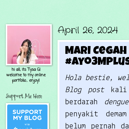
April 26, 2024
Mari Cega
#Ayo3Mplu
hi all, its Tysa G!
welcome to my online
Hola bestie, we
portfolio... enjoy!
Blog post 
kal
Support Me Here
berdarah 
dengu
penyakit demam
belum pernah da