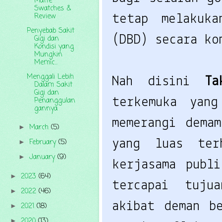
Matte
Swatches &
Review
tetap melakuka
Penyebab Sakit
(DBD) secara ko
Gigi dan
Kondisi yang
Mungkin
Memic...
Menggali Lebih
Nah disini 
Ta
Dalam Sakit
Gigi dan
Penanggulan
terkemuka yang
gannya
memerangi dema
March
(5)
►
yang luas ter
February
(5)
►
January
(9)
►
kerjasama publi
2023
(64)
►
tercapai tuju
2022
(46)
►
akibat deman b
2021
(18)
►
2020
(13)
►