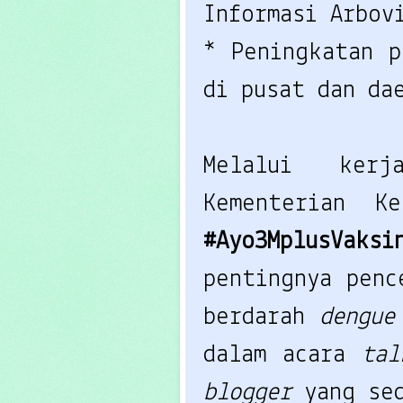
Informasi Arbov
* Peningkatan p
di pusat dan da
Melalui kerj
Kementerian K
#Ayo3MplusVaksi
pentingnya penc
berdarah 
dengue
dalam acara 
tal
blogger 
yang se