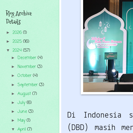
Blog Archive
Details
2026
(1)
►
2025
(16)
►
2024
(57)
▼
December
(4)
►
November
(3)
►
October
(4)
►
September
(3)
►
August
(7)
►
July
(6)
►
June
(3)
►
Di Indonesia s
May
(1)
►
(DBD) masih men
April
(7)
▼