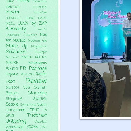
Fimela
Daily
Glowlabs
Heimish
ILLIYOON
Implora
Innisfree
JUDYDOLL
JUNG SAEM
JUVA by ZAP
MOOL
K-Beauty
Kiehl's
Mad
LANCOME
Luxcrime
for Makeup
Madame Gie
Make Up
Maybelline
Moisturizer
Muzigae
NATUR
NOERA
Mansion
NPURE
Neutrogena
PR Package
POND'S
Rabbit
Popbela
REVLON
Review
Habit
Safi
Scarlett
SKIN1004
Skincare
Serum
Skinproof
Skintific
Sociolla
Sukin
Somethinc
Sunscreen
TRUE to
Treatment
SKIN
Unboxing
Wardah
Workshop
YOONA
YSL