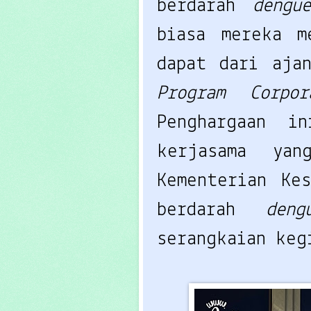
berdarah 
dengue
biasa mereka m
dapat dari aja
Program Corpo
Penghargaan i
kerjasama ya
Kementerian Kes
berdarah 
den
serangkaian keg