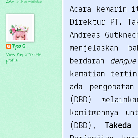
ZAP
isntree
whitelab
Acara kemarin i
Direktur PT. Ta
Andreas Gutknec
Tysa G
menjelaskan b
View my complete
berdarah 
dengue
profile
kematian tertin
ada pengobatan
(DBD) melainka
komitmennya un
(DBD), 
Takeda
 