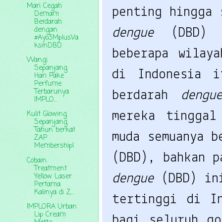
Mari Cegah
Demam
Berdarah
dengan
dengue 
(DBD) 
#Ayo3MplusVa
ksinDBD
beberapa wilaya
Wangi
Sepanjang
di Indonesia i
Hari Pake
Perfume
Terbarunya
berdarah 
dengu
IMPLO...
Kulit Glowing
mereka tinggal
Sepanjang
Tahun berkat
muda semuanya b
ZAP
Membership!
Cobain
Treatment
Yellow Laser
dengue 
(DBD) in
Pertama
Kalinya di Z...
tertinggi di In
IMPLORA Urban
Lip Cream
bagi seluruh go