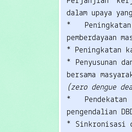
Perjanjian ker
dalam upaya yan
* Peningkata
pemberdayaan ma
* Peningkatan k
* Penyusunan da
bersama masyara
(zero dengue de
* Pendekatan
pengendalian DB
* Sinkronisasi 