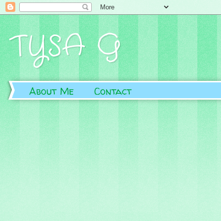
TYSA G
About Me
Contact