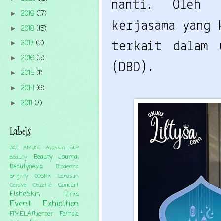
nanti. Oleh 
2019
(17)
►
kerjasama yang 
2018
(15)
►
2017
(11)
►
terkait dalam 
2016
(5)
►
(DBD).
2015
(1)
►
2014
(6)
►
2011
(7)
►
Labels
3CE
AMUSE
Avoskin
BLP
Beauty Journal
Beauty
Beautynesia
Bioderma
Brighty
COSRX
Carasun
Concert
CeraVe
Clozette
ElsheSkin
Erha
Event
Exhibition
FIMELAfluencer
Female