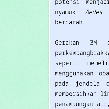
potensi menjad
nyamuk 
Aedes
berdarah
Gerakan 3M 
perkembangbiak
seperti memel
menggunakan ob
pada jendela 
membersihkan li
penampungan air