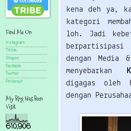
kena deh ya, ka
kategori memba
Find Me On
loh. Jadi kebe
Instagram
berpartisipasi
Tiktok
dengan Media &
Shopee
Facebook
menyebarkan 
K
Twitter
Pinterest
digagas oleh K
dengan Perusaha
My Blog Has Been
Visit
610,906