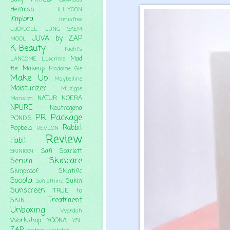
Heimish
ILLIYOON
Implora
Innisfree
JUDYDOLL
JUNG SAEM
JUVA by ZAP
MOOL
K-Beauty
Kiehl's
Mad
LANCOME
Luxcrime
for Makeup
Madame Gie
Make Up
Maybelline
Moisturizer
Muzigae
NATUR
NOERA
Mansion
NPURE
Neutrogena
PR Package
POND'S
Rabbit
Popbela
REVLON
Review
Habit
Safi
Scarlett
SKIN1004
Skincare
Serum
Skinproof
Skintific
Sociolla
Sukin
Somethinc
Sunscreen
TRUE to
Treatment
SKIN
Unboxing
Wardah
Workshop
YOONA
YSL