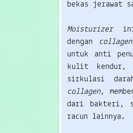
bekas jerawat s
Moisturizer
i
dengan
collag
untuk anti pen
kulit kendur, 
sirkulasi dar
collagen,
memben
dari bakteri, 
racun lainnya.