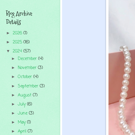
Blog Archive
Details
2026
(1)
►
2025
(16)
►
2024
(57)
▼
December
(4)
►
November
(3)
►
October
(4)
►
September
(3)
►
August
(7)
►
July
(6)
►
June
(3)
►
May
(1)
►
April
(7)
►