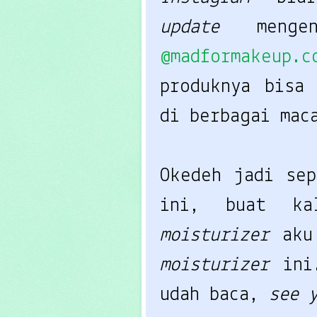
update
meng
@madformakeup.c
produknya bisa
di berbagai ma
Okedeh jadi se
ini, buat ka
moisturizer
aku
moisturizer
in
udah baca,
see 