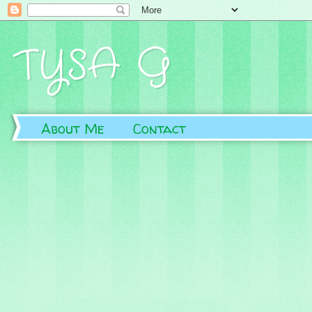
TYSA G
About Me
Contact