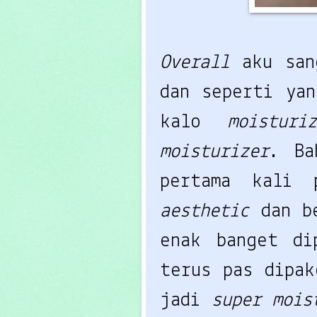
Overall
aku sa
dan seperti yan
kalo
moistur
moisturizer
. Ba
pertama kali
aesthetic
dan be
enak banget di
terus pas dipak
jadi
super moi