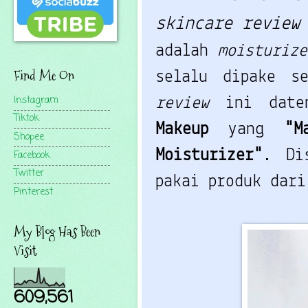
skincare revie
adalah
moisturiz
Find Me On
selalu dipake s
Instagram
review
ini dat
Tiktok
Makeup
yang
"M
Shopee
Moisturizer"
. Di
Facebook
Twitter
pakai produk dar
Pinterest
My Blog Has Been
Visit
609,561