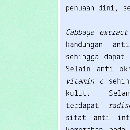
penuaan dini, s
Cabbage extrac
kandungan ant
sehingga dapat 
Selain anti ok
vitamin c
sehin
kulit.
Sel
terdapat
radi
sifat anti inf