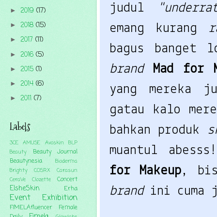
judul
"underra
2019
(17)
►
2018
(15)
►
emang kurang
r
2017
(11)
►
bagus banget l
2016
(5)
►
brand
Mad for 
2015
(1)
►
2014
(6)
►
yang mereka j
2011
(7)
►
gatau kalo mer
Labels
bahkan produk
s
3CE
AMUSE
Avoskin
BLP
muantul abesss
Beauty Journal
Beauty
Beautynesia
Bioderma
for Makeup
, bi
Brighty
COSRX
Carasun
Concert
CeraVe
Clozette
ElsheSkin
Erha
brand
ini cuma 
Event
Exhibition
FIMELAfluencer
Female
Fimela
Daily
Glowlabs