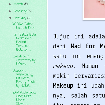
March
(5)
►
February
(5)
►
January
(9)
▼
YOONA Babes
Launch Event
Keti Bebas Bulu
Jujur ini adal
Permanen
Berkat
dari
Mad for M
Treatment
Bulanan ...
satu ini emang
Event: Skin
University by
L'Oreal
makeup
. Namun 
Unboxing
Welcoming
makin bervaria
Kit Noera
Beauty Bestie
Makeup
ini uda
by NOER...
ZAP Photo Facial
nya, salah sat
Glow, Kulit
Makin
Glowing