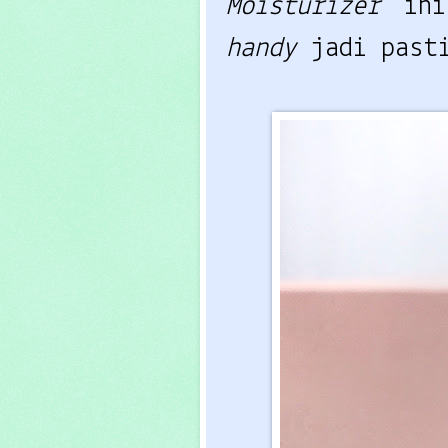
Moisturizer
in
handy
jadi past