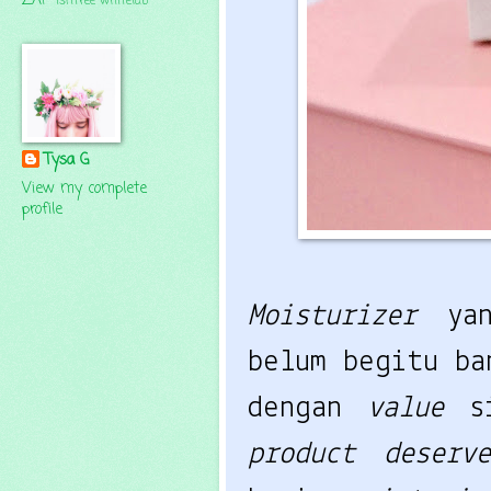
ZAP
isntree
whitelab
Tysa G
View my complete
profile
Moisturizer
ya
belum begitu b
dengan
value
s
product deser