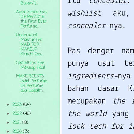
itu
concealer
.
Bukan c...
Aura Series Eau
wishlist
aku
De Perfume,
the First Ever
concealer-
nya.
Perfume...
Underrated
Moisturizer,
MAD FOR
MAKEUP
Pas denger na
Kimchi Cool...
punya usut t
Somethinc Eye
Makeup Haul
ingredients-
nya
MAKE SCENTS
Solid Perfume,
Ini Perfume
bahan dasar 
apa Lipbalm...
merupakan
the 
2023
(64)
►
the world
yang
2022
(46)
►
2021
(18)
►
lock tech for i
2020
(13)
►