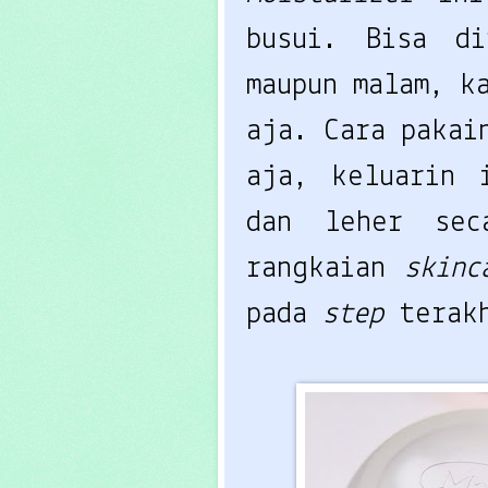
busui. Bisa d
maupun malam, k
aja. Cara pakai
aja, keluarin 
dan leher sec
rangkaian
skin
pada
step
terak