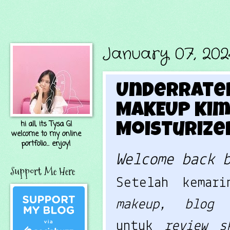
January 07, 20
Underrated
MAKEUP Kim
hi all, its Tysa G!
Moisturize
welcome to my online
portfolio... enjoy!
Welcome back 
Support Me Here
Setelah kema
makeup, blo
untuk
review 