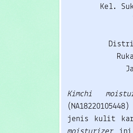
Kel. Su
Distr
Ruk
J
Kimchi moist
(NA1822010544
jenis kulit k
moisturizer
in