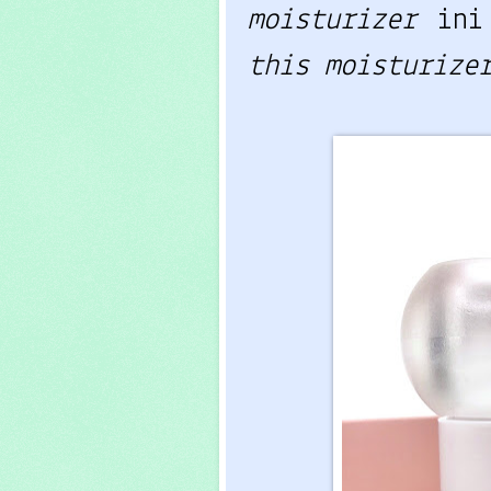
moisturizer
in
this moisturize