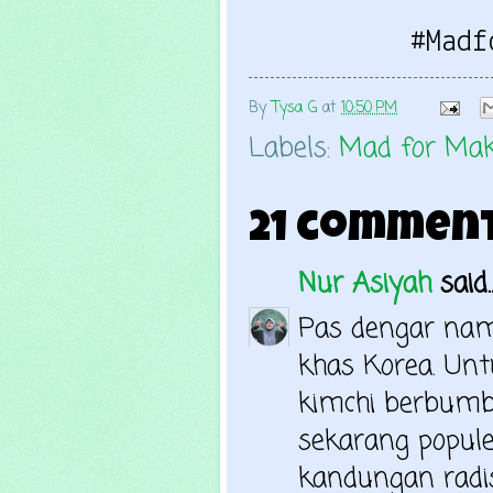
#Madf
By
Tysa G
at
10:50 PM
Labels:
Mad for Ma
21 comment
Nur Asiyah
said..
Pas dengar nam
khas Korea. Un
kimchi berbumb
sekarang popule
kandungan radish