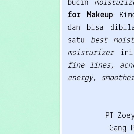
bucin
moisturi
for Makeup
Kim
dan bisa dibi
satu
best mois
moisturizer
in
fine lines, acn
energy, smoothe
PT Zoe
Gang 