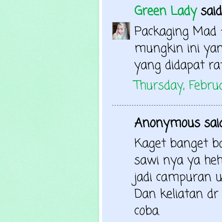
Green Lady
said.
Packaging Mad 
mungkin ini yan
yang didapat ra
Thursday, Febru
Anonymous said.
Kaget banget ba
sawi nya ya he
jadi campuran un
Dan keliatan d
coba.