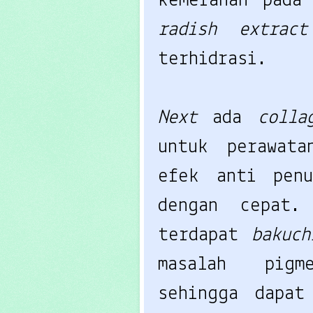
kemerahan pada
radish extra
terhidrasi.
Next
ada
coll
untuk perawat
efek anti penu
dengan cepat
terdapat
bakuc
masalah pigme
sehingga dapat