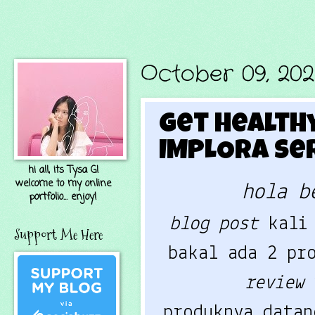
October 09, 20
Get Health
IMPLORA Se
hi all, its Tysa G!
welcome to my online
hola b
portfolio... enjoy!
blog post
kali
Support Me Here
bakal ada 2 pr
review
produknya data