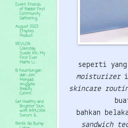
Event: Friends
of Rabbit First
Community
Gathering...
August 2023
Empties
Product
REVLON
Colorstay
Suede Ink, My
First Ever
Matte Li...
seperti yan
8 Keuntungan
dari Join
moisturizer
Menjadi
Anggota
skincare rout
Beauty
Comm...
bua
Get Healthy and
Brighter Skin
with IMPLORA
bahkan belak
Serum &...
sandwich te
Rintik No Bump