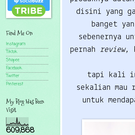
disini yang g
banget ya
Find Me On
sebenernya u
Instagram
pernah
review,
Tiktok
Shopee
Facebook
tapi kali i
Twitter
Pinterest
sekalian mau 
untuk mendap
My Blog Has Been
Visit
609,868