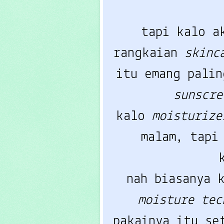
tapi kalo a
rangkaian
skinc
itu emang palin
sunscr
kalo
moisturize
malam, tapi
nah biasanya 
moisture te
pakainya itu s