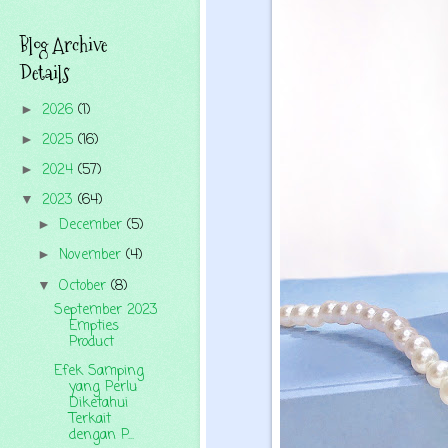
Blog Archive
Details
2026
(1)
►
2025
(16)
►
2024
(57)
►
2023
(64)
▼
December
(5)
►
November
(4)
►
October
(8)
▼
September 2023
Empties
Product
Efek Samping
yang Perlu
Diketahui
Terkait
dengan P...