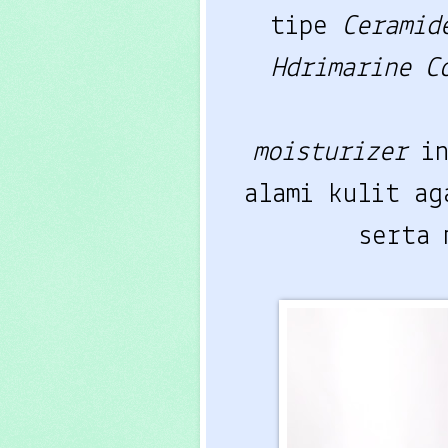
tipe
Ceramid
Hdrimarine C
moisturizer
i
alami kulit ag
serta 