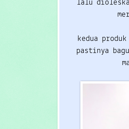
lalu diolesk
me
kedua produk
pastinya bag
m