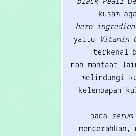
Black Pearl
b
kusam ag
hero ingredie
yaitu
Vitamin 
terkenal 
nah manfaat lai
melindungi k
kelembapan ku
pada
seru
mencerahkan,