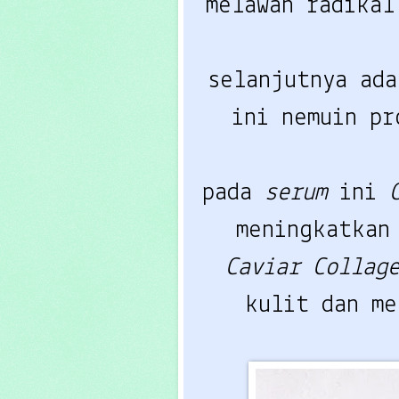
melawan radikal
selanjutnya ad
ini nemuin p
pada
serum
ini
meningkatkan
Caviar Collag
kulit dan me