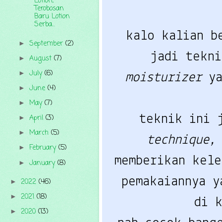
Lotion,
Terobosan
Baru Lotion
Serba...
kalo kalian b
September
(2)
►
jadi tekn
August
(7)
►
July
(6)
►
moisturizer
y
June
(4)
►
May
(7)
►
teknik ini 
April
(3)
►
March
(5)
►
technique,
February
(5)
►
memberikan kele
January
(8)
►
pemakaiannya y
2022
(46)
►
2021
(18)
►
di 
2020
(13)
►