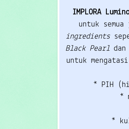
IMPLORA Lumin
untuk semua 
ingredients
sep
Black Pearl
da
untuk mengatasi
* PIH (h
* 
* ku