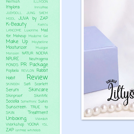
Heimish
ILLIYOON
Implora
Innisfree
JUDYDOLL
JUNG SAEM
JUVA by ZAP
MOOL
K-Beauty
Kiehl's
Mad
LANCOME
Luxcrime
for Makeup
Madame Gie
Make Up
Maybelline
Moisturizer
Muzigae
NATUR
NOERA
Mansion
NPURE
Neutrogena
PR Package
POND'S
Rabbit
Popbela
REVLON
Review
Habit
Safi
Scarlett
SKIN1004
Skincare
Serum
Skinproof
Skintific
Sociolla
Sukin
Somethinc
Sunscreen
TRUE to
Treatment
SKIN
Unboxing
Wardah
Workshop
YOONA
YSL
ZAP
isntree
whitelab