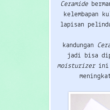
Ceramide
berma
kelembapan ku
lapisan pelind
kandungan
Cer
jadi bisa di
moisturizer
in
meningka