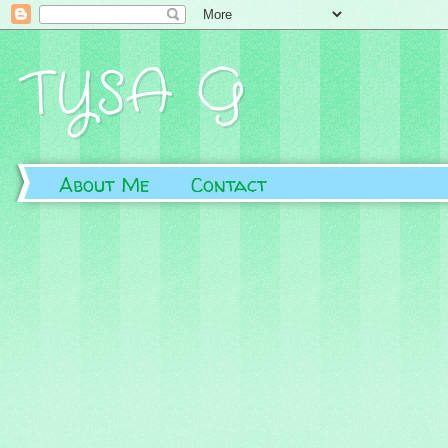
TYSA G
About Me
Contact