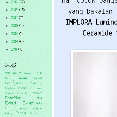
nah cocok bang
2019
(17)
►
2018
(15)
yang bakalan 
►
2017
(11)
►
IMPLORA Lumin
2016
(5)
►
Ceramide 
2015
(1)
►
2014
(6)
►
2011
(7)
►
Labels
3CE
AMUSE
Avoskin
BLP
Beauty Journal
Beauty
Beautynesia
Bioderma
Brighty
COSRX
Carasun
Concert
CeraVe
Clozette
ElsheSkin
Erha
Event
Exhibition
FIMELAfluencer
Female
Fimela
Daily
Glowlabs