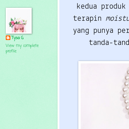
kedua produk
terapin
moist
yang punya pe
Tysa G
tanda-tan
View my complete
profile