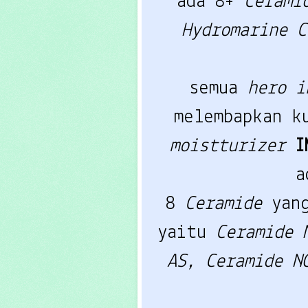
ada 8+
Cerami
Hydromarine 
semua
hero i
melembapkan k
moistturizer
I
a
8
Ceramide
yan
yaitu
Ceramide
AS,
Ceramide 