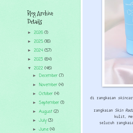
Blog Archive
Details
2026
(1)
►
2025
(16)
►
2024
(57)
►
2023
(64)
►
2022
(46)
▼
December
(7)
►
November
(4)
►
October
(4)
►
di rangkaian
skincar
September
(1)
►
rangkaian
Skin Rad
August
(2)
►
kulit, m
July
(3)
►
seluruh rangkai
June
(4)
►