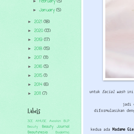
February
(5)
►
January
(5)
►
2021
(18)
►
2020
(13)
►
2019
(17)
►
2018
(15)
►
2017
(11)
►
2016
(5)
►
2015
(1)
►
2014
(6)
►
untuk
facial wash
ini
2011
(7)
►
jadi 
Labels
diformulasikan den
3CE
AMUSE
Avoskin
BLP
Beauty Journal
Beauty
kedua ada
Madame Gi
Beautynesia
Bioderma