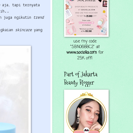
p
aja, tapi ternyata
nih..
un juga ngikutin
trend
angkaian
skincare
yang
use my code
"SBN0688C2" at
www.sociolla.com
for
25K off!
Part of Jakarta
Beauty Blogger