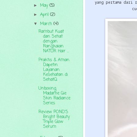
yang pertama dari 
May
(5)
►
cu
April
(2)
►
March
(4)
▼
Rambut Kuat
dan Sehat
dengan
Rangkaian
NATUR Hair ...
Praktis & Aman
Dapetin
Layanan
Kesehatan di
SehatQ
Unboxing
Madame Gie
Skin Radiance
Series
Review POND'S
Bright Beauty
Triple Glow
Serum