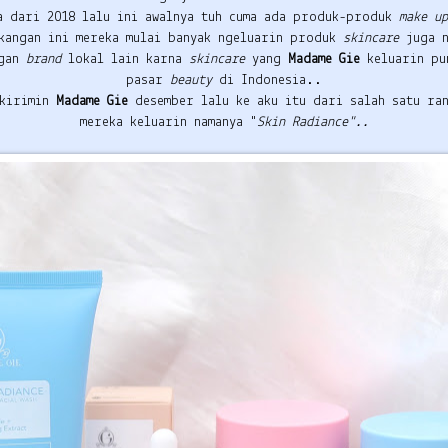
a dari 2018 lalu ini awalnya tuh cuma ada produk-produk
make u
kangan ini mereka mulai banyak ngeluarin produk
skincare
juga 
ngan
brand
lokal lain karna
skincare
yang
Madame Gie
keluarin p
pasar
beauty
di Indonesia..
ikirimin
Madame Gie
desember lalu ke aku itu dari salah satu r
mereka keluarin namanya "
Skin Radiance"..