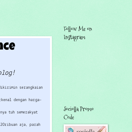
Follow Me on
Instagram
nce
blog!
.
dikirimin serangkaian
rkenal dengan harga-
Sociolla Promo
nya tuh semerakyat
Code
 20ribuan aja, parah