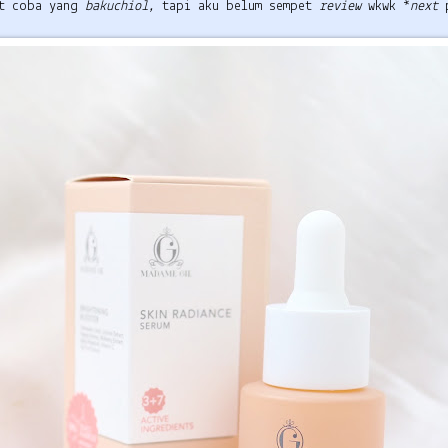
et coba yang
bakuchiol,
tapi aku belum sempet
review
wkwk *
next