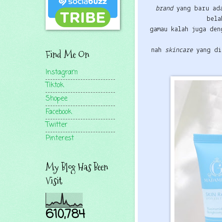
brand
yang baru ad
bela
gamau kalah juga de
nah
skincare
yang d
Find Me On
Instagram
Tiktok
Shopee
Facebook
Twitter
Pinterest
My Blog Has Been
Visit
610,784