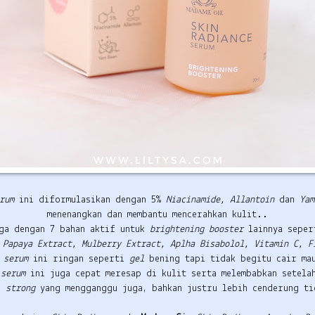
erum
ini diformulasikan dengan 5%
Niacinamide, Allantoin
dan
Ya
menenangkan dan membantu mencerahkan kulit..
uga dengan 7 bahan aktif untuk
brightening booster
lainnya sepe
 Papaya Extract, Mulberry Extract, Aplha Bisabolol, Vitamin C, F
i
serum
ini ringan seperti
gel
bening tapi tidak begitu cair ma
u
serum
ini juga cepat meresap di kulit serta melembabkan setela
a
strong
yang mengganggu juga, bahkan justru lebih cenderung t