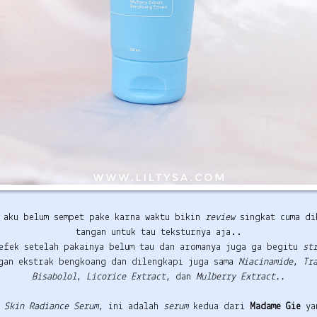
 aku belum sempet pake karna waktu bikin
review
singkat cuma di
tangan untuk tau teksturnya aja..
efek setelah pakainya belum tau dan aromanya juga ga begitu
st
gan ekstrak bengkoang dan dilengkapi juga sama
Niacinamide, Tr
Bisabolol, Licorice Extract,
dan
Mulberry Extract..
e
Skin Radiance Serum,
ini adalah
serum
kedua dari
Madame Gie
ya