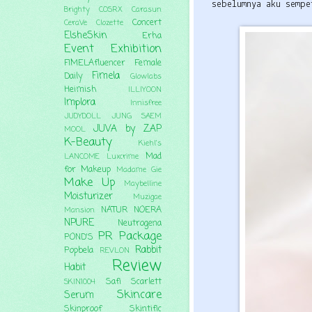
sebelumnya aku semp
Brighty
COSRX
Carasun
Concert
CeraVe
Clozette
ElsheSkin
Erha
Event
Exhibition
FIMELAfluencer
Female
Fimela
Daily
Glowlabs
Heimish
ILLIYOON
Implora
Innisfree
JUDYDOLL
JUNG SAEM
JUVA by ZAP
MOOL
K-Beauty
Kiehl's
Mad
LANCOME
Luxcrime
for Makeup
Madame Gie
Make Up
Maybelline
Moisturizer
Muzigae
NATUR
NOERA
Mansion
NPURE
Neutrogena
PR Package
POND'S
Rabbit
Popbela
REVLON
Review
Habit
Safi
Scarlett
SKIN1004
Skincare
Serum
Skinproof
Skintific