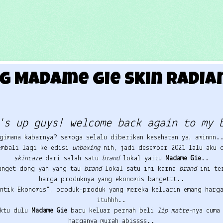
g Madame Gie Skin Radia
's up guys! welcome back again to my 
gimana kabarnya? semoga selalu diberikan kesehatan ya, aminnn.
embali lagi ke edisi
unboxing
nih, jadi desember 2021 lalu aku 
skincare
dari salah satu
brand
lokal yaitu
Madame Gie
..
anget dong yah yang tau
brand
lokal satu ini karna
brand
ini te
harga produknya yang ekonomis bangettt..
ntik Ekonomis", produk-produk yang mereka keluarin emang harga
ituhhh..
aktu dulu
Madame Gie
baru keluar pernah beli
lip matte-
nya cuma
harganya murah abissss..