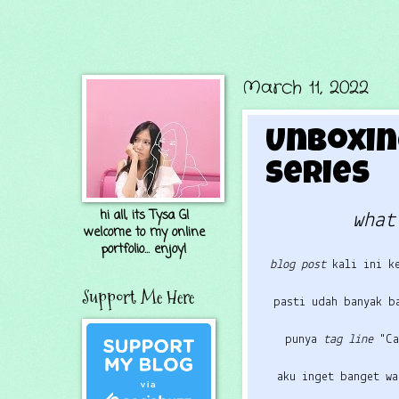
March 11, 2022
Unboxin
Series
hi all, its Tysa G!
what
welcome to my online
portfolio... enjoy!
blog post
kali ini k
Support Me Here
pasti udah banyak b
punya
tag line
"Ca
aku inget banget w