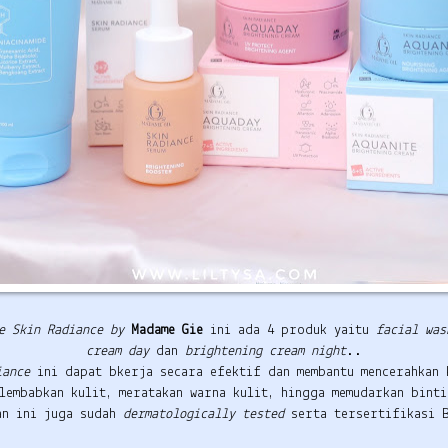
e
Skin Radiance by
Madame Gie
ini ada 4 produk yaitu
facial was
cream day
dan
brightening cream night
..
iance
ini dapat bkerja secara efektif dan membantu mencerahkan 
elembabkan kulit, meratakan warna kulit, hingga memudarkan binti
an ini juga sudah
dermatologically tested
serta tersertifikasi 