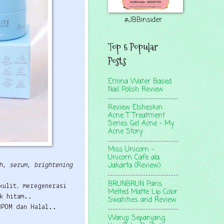
#JBBinsider
Top 5 Popular
Posts
Emina Water Based
Nail Polish Review
Review Elsheskin
Acne T Treatment
Series Gel Acne - My
Acne Story
Miss Unicorn -
Unicorn Cafe ala
Jakarta (Review)
h, serum, brightening
BRUNBRUN Paris
kulit, meregenerasi
Melted Matte Lip Color
k hitam..
Swatches and Review
BPOM dan Halal..
Wangi Sepanjang