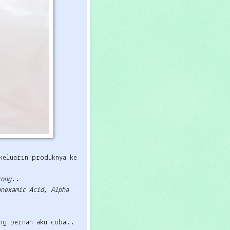
keluarin produknya ke
rong
..
anexamic Acid, Alpha
ng pernah aku coba..