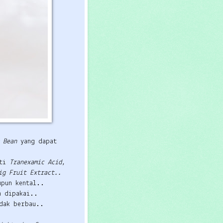
m Bean
yang dapat
rti
Tranexamic Acid,
ig Fruit Extract..
upun kental..
h dipakai..
idak berbau..