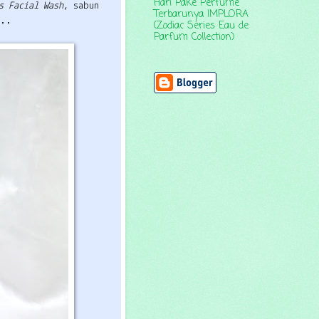
Hari Pake Perfume
ss Facial Wash,
sabun
Terbarunya IMPLORA
g..
(Zodiac Series Eau de
Parfum Collection)