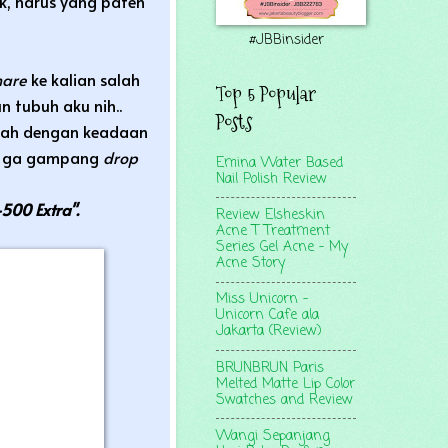
, harus yang paten
#JBBinsider
hare
ke kalian salah
Top 5 Popular
n tubuh aku nih..
Posts
 yah dengan keadaan
ar ga gampang
drop
Emina Water Based
Nail Polish Review
500 Extra".
Review Elsheskin
Acne T Treatment
Series Gel Acne - My
Acne Story
Miss Unicorn -
Unicorn Cafe ala
Jakarta (Review)
BRUNBRUN Paris
Melted Matte Lip Color
Swatches and Review
Wangi Sepanjang