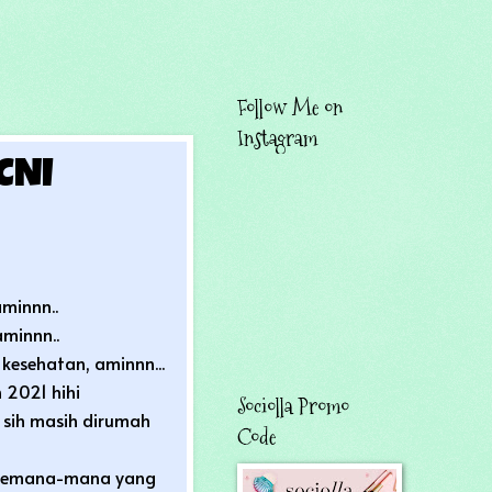
Follow Me on
Instagram
CNI
minnn..
aminnn..
 kesehatan, aminnn...
 2021 hihi
Sociolla Promo
 sih masih dirumah
Code
i kemana-mana yang