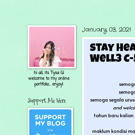
January 03, 2021
Stay Hea
Well3 C
hi all, its Tysa G!
welcome to my online
semoga
portfolio... enjoy!
semoga 
semoga segala urusan
Support Me Here
and welco
tahun baru kalian
maklum kondisi ma