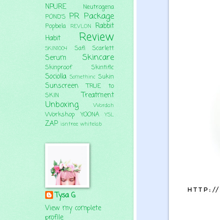
NPURE
Neutrogena
PR Package
POND'S
Rabbit
Popbela
REVLON
Review
Habit
Safi
Scarlett
SKIN1004
Skincare
Serum
Skinproof
Skintific
Sociolla
Sukin
Somethinc
Sunscreen
TRUE to
Treatment
SKIN
Unboxing
Wardah
Workshop
YOONA
YSL
ZAP
isntree
whitelab
Tysa G
View my complete
profile