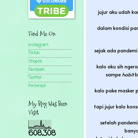
jujur aku udah ka
dalam kondisi pan
Find Me On
Instagram
sejak ada pandemi i
Tiktok
Shopee
kalo aku sih ngera
Facebook
sampe
habit
b
Twitter
Pinterest
kalo pake masker p
My Blog Has Been
tapi jujur kalo kon
Visit
setelah pandemi 
banya
608,308