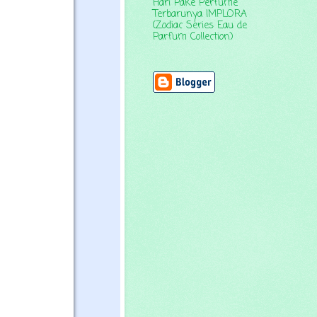
Hari Pake Perfume
Terbarunya IMPLORA
(Zodiac Series Eau de
Parfum Collection)