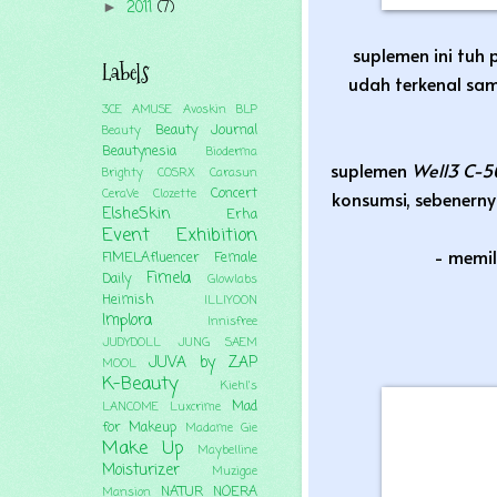
2011
(7)
►
suplemen ini tuh 
Labels
udah terkenal sa
3CE
AMUSE
Avoskin
BLP
Beauty Journal
Beauty
Beautynesia
Bioderma
suplemen
Well3 C-5
Brighty
COSRX
Carasun
Concert
CeraVe
Clozette
konsumsi, sebenerny
ElsheSkin
Erha
Event
Exhibition
- memi
FIMELAfluencer
Female
Fimela
Daily
Glowlabs
Heimish
ILLIYOON
Implora
Innisfree
JUDYDOLL
JUNG SAEM
JUVA by ZAP
MOOL
K-Beauty
Kiehl's
Mad
LANCOME
Luxcrime
for Makeup
Madame Gie
Make Up
Maybelline
Moisturizer
Muzigae
NATUR
NOERA
Mansion