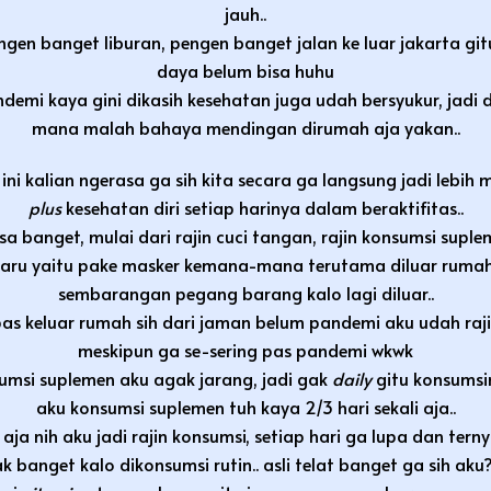
jauh..
ngen banget liburan, pengen banget jalan ke luar jakarta git
daya belum bisa huhu
demi kaya gini dikasih kesehatan juga udah bersyukur, jad
mana malah bahaya mendingan dirumah aja yakan..
ni kalian ngerasa ga sih kita secara ga langsung jadi lebih 
plus
kesehatan diri setiap harinya dalam beraktifitas..
sa banget, mulai dari rajin cuci tangan, rajin konsumsi supl
aru yaitu pake masker kemana-mana terutama diluar rumah
sembarangan pegang barang kalo lagi diluar..
as keluar rumah sih dari jaman belum pandemi aku udah raji
meskipun ga se-sering pas pandemi wkwk
sumsi suplemen
aku agak jarang, jadi gak
daily
gitu konsumsi
aku konsumsi suplemen
tuh kaya 2/3 hari sekali aja..
aja nih aku jadi rajin konsumsi, setiap hari ga lupa dan te
k banget kalo dikonsumsi rutin.. asli telat banget ga sih aku