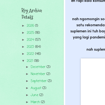
eh tapi kalo konsu
Blog Archive
Details
nah ngomongin so
satu rekomenda
2026
(1)
►
suplemen ini tuh b
2025
(16)
►
yang lagi pandemi
2024
(57)
►
2023
(64)
►
nah suplem
2022
(46)
►
2021
(18)
▼
December
(3)
►
November
(2)
►
September
(3)
►
August
(3)
►
June
(2)
►
March
(2)
►