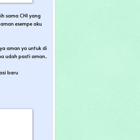
 sih sama CNI yang
 jaman esempe aku
inya aman ya untuk di
na udah pasti aman..
asi baru