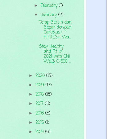
February
(1)
►
January
(2)
▼
Tetap Bersih dan
Segar dengan
Careplus+
HIFRESH Wa...
Stay Healthy
and Fit in
2021 with CNI
Well3 C-500 ...
2020
(13)
►
2019
(17)
►
2018
(15)
►
2017
(11)
►
2016
(5)
►
2015
(1)
►
2014
(6)
►