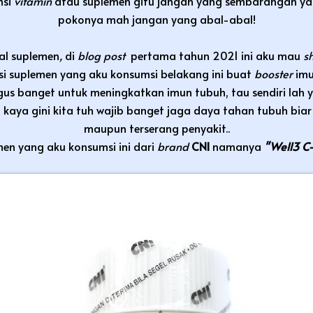
msi
vitamin
atau suplemen gitu jangan yang sembarangan yak
pokonya mah jangan yang abal-abal!
al suplemen
,
di
blog post
pertama tahun 2021 ini aku mau
s
si suplemen
yang aku konsumsi belakang ini buat
booster
imu
agus banget untuk meningkatkan imun tubuh, tau sendiri lah
 kaya gini kita tuh wajib banget jaga daya tahan tubuh bi
maupun terserang penyakit..
en yang aku konsumsi ini dari
brand
CNI
namanya
"Well3 C-