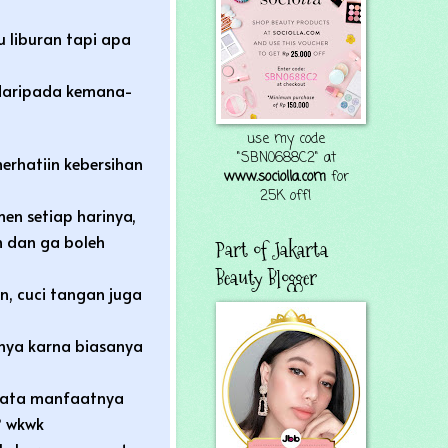
u liburan tapi apa
i daripada kemana-
use my code
"SBN0688C2" at
merhatiin kebersihan
www.sociolla.com
for
25K off!
emen
setiap harinya,
 dan ga boleh
Part of Jakarta
Beauty Blogger
n, cuci tangan juga
nya karna biasanya
rnyata manfaatnya
? wkwk